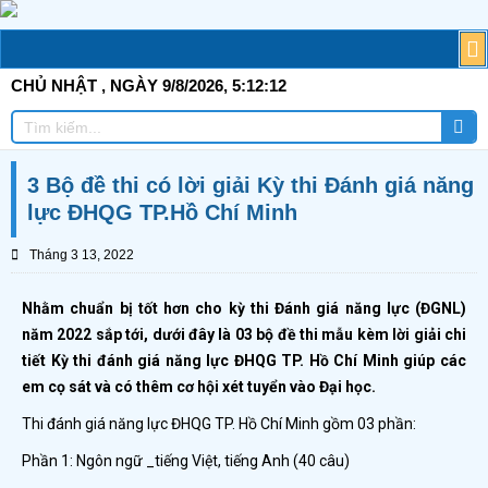
Skip
to
M
T
G
TI
C
Đ
T
Đ
TÀ
content
CHỦ NHẬT
, NGÀY 9/8/2026,
5:12:13
Tì
Tìm
ki
kiếm
3 Bộ đề thi có lời giải Kỳ thi Đánh giá năng
lực ĐHQG TP.Hồ Chí Minh
Tháng 3 13, 2022
Nhằm chuẩn bị tốt hơn cho kỳ thi Đánh giá năng lực (ĐGNL)
năm 2022 sắp tới, dưới đây là 03 bộ đề thi mẫu kèm lời giải chi
tiết Kỳ thi đánh giá năng lực ĐHQG TP. Hồ Chí Minh giúp các
em cọ sát và có thêm cơ hội xét tuyển vào Đại học.
Thi đánh giá năng lực ĐHQG TP. Hồ Chí Minh gồm 03 phần:
Phần 1: Ngôn ngữ _tiếng Việt, tiếng Anh (40 câu)