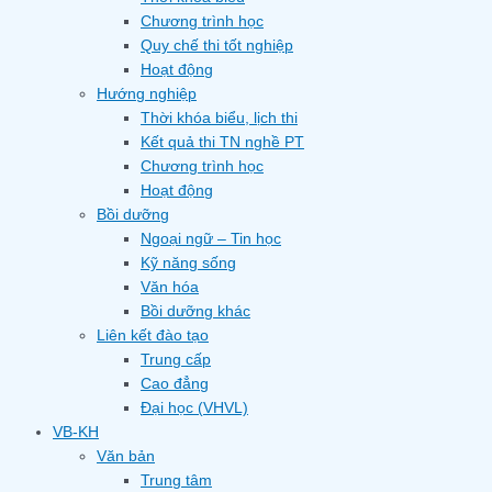
Chương trình học
Quy chế thi tốt nghiệp
Hoạt động
Hướng nghiệp
Thời khóa biểu, lịch thi
Kết quả thi TN nghề PT
Chương trình học
Hoạt động
Bồi dưỡng
Ngoại ngữ – Tin học
Kỹ năng sống
Văn hóa
Bồi dưỡng khác
Liên kết đào tạo
Trung cấp
Cao đẳng
Đại học (VHVL)
VB-KH
Văn bản
Trung tâm