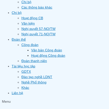
Chi bộ
Các thông báo khác
Chi bộ
Hoạt động CB
Văn kiện
Nghị quyết 57-NQ/TW
Nghị quyết 71-NQ/TW
Đoàn thể
Công đoàn
Văn bản Công đoàn
Hoạt động Công đoàn
Đoàn thanh niên
Tài liệu học tập
GDTX
Đào tạo nghề LDNT
Nghề Phổ thông
Khác
Liên hệ
Menu