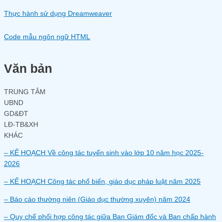
Thực hành sử dụng Dreamweaver
Code mẫu ngôn ngữ HTML
Văn bản
TRUNG TÂM
UBND
GD&ĐT
LĐ-TB&XH
KHÁC
– KẾ HOẠCH Về công tác tuyển sinh vào lớp 10 năm học 2025-
2026
– KẾ HOẠCH Công tác phổ biến, giáo dục pháp luật năm 2025
– Báo cáo thường niên (Giáo dục thường xuyên) năm 2024
– Quy chế phối hợp công tác giữa Ban Giám đốc và Ban chấp hành