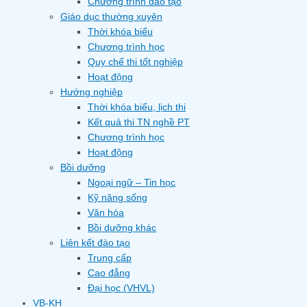
Chương trình đào tạo
Giáo dục thường xuyên
Thời khóa biểu
Chương trình học
Quy chế thi tốt nghiệp
Hoạt động
Hướng nghiệp
Thời khóa biểu, lịch thi
Kết quả thi TN nghề PT
Chương trình học
Hoạt động
Bồi dưỡng
Ngoại ngữ – Tin học
Kỹ năng sống
Văn hóa
Bồi dưỡng khác
Liên kết đào tạo
Trung cấp
Cao đẳng
Đại học (VHVL)
VB-KH