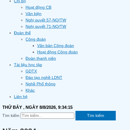
Chi bộ
Hoạt động CB
Văn kiện
Nghị quyết 57-NQ/TW
Nghị quyết 71-NQ/TW
Đoàn thể
Công đoàn
Văn bản Công đoàn
Hoạt động Công đoàn
Đoàn thanh niên
Tài liệu học tập
GDTX
Đào tạo nghề LDNT
Nghề Phổ thông
Khác
Liên hệ
THỨ BẢY
, NGÀY 8/8/2026,
9:34:16
Tìm kiếm
Tìm kiếm