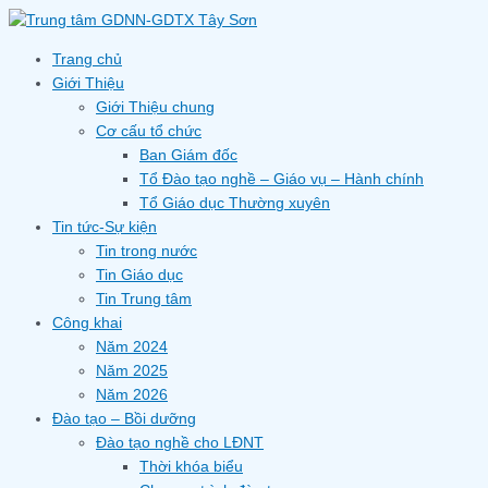
Skip
to
content
Trang chủ
Giới Thiệu
Giới Thiệu chung
Cơ cấu tổ chức
Ban Giám đốc
Tổ Đào tạo nghề – Giáo vụ – Hành chính
Tổ Giáo dục Thường xuyên
Tin tức-Sự kiện
Tin trong nước
Tin Giáo dục
Tin Trung tâm
Công khai
Năm 2024
Năm 2025
Năm 2026
Đào tạo – Bồi dưỡng
Đào tạo nghề cho LĐNT
Thời khóa biểu