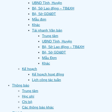
UBND Tỉnh, Huyện
Bộ, Sở Lao động – TB&XH
Bộ, Sở GD&ĐT
Mẫu đơn
Khác
Tải nhanh Văn bản
Trung tâm
UBND Tỉnh, Huyện
Bộ, Sở Lao động – TB&XH
Bộ, Sở GD&ĐT
Mẫu Đơn
Khác
Kế hoạch
Kế hoạch hoạt động
Lịch công tác tuần
Thông báo
Trung tâm
Học phí
Chi bộ
Các thông báo khác