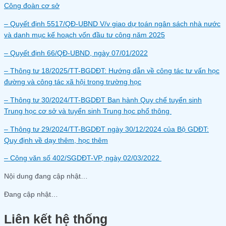
Công đoàn cơ sở
– Quyết định 5517/QĐ-UBND V/v giao dự toán ngân sách nhà nước
và danh mục kế hoạch vốn đầu tư công năm 2025
– Quyết định 66/QĐ-UBND, ngày 07/01/2022
– Thông tư 18/2025/TT-BGDĐT: Hướng dẫn về công tác tư vấn học
đường và công tác xã hội trong trường học
– Thông tư 30/2024/TT-BGDĐT Ban hành Quy chế tuyển sinh
Trung học cơ sở và tuyển sinh Trung học phổ thông
– Thông tư 29/2024/TT-BGDĐT ngày 30/12/2024 của Bộ GDĐT:
Quy định về dạy thêm, học thêm
– Công văn số 402/SGDĐT-VP, ngày 02/03/2022
Nội dung đang cập nhật…
Đang cập nhật…
Liên kết hệ thống