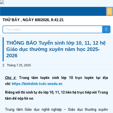
Skip
to
M
T
G
TI
C
Đ
T
Đ
TÀ
content
THỨ BẢY
, NGÀY 8/8/2026,
8:41:22
Tì
Tìm
ki
kiếm
THÔNG BÁO Tuyển sinh lớp 10, 11, 12 hệ
Giáo dục thường xuyên năm học 2025-
2026
Tháng 7 25, 2025
Chú ý:
Trung tâm tuyển sinh lớp 10 trực tuyến tại địa
chỉ:
https://binhdinh.tsdc.vnedu.vn
Riêng với thí sinh tự do lớp 10, 11, 12 liên hệ trực tiếp với Trung
tâm để nộp hồ sơ.
Trung tâm Giáo dục nghề nghiệp – Giáo dục thường xuyên