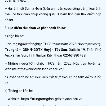
quan làm việc;
– Hai ảnh cỡ 3cm x 4cm (kiểu ảnh căn cước công dân), loại ảnh
màu có thời gian chụp không quá 01 năm tính đến thời điểm nộp
hồ sơ.
3. Địa điểm thu nhận và phát hành hồ sơ:
a) Nộp hồ sơ:
– Những người tốt nghiệp THCS trước năm 2025: Nộp trực tiếp tại
Trung tâm GDNN-GDTX Huyện Tây Sơn
, Quốc lộ 19, Thôn Phú
An, Xã Tây Sơn, Tỉnh Gia Lai. Điện thoại:
02563 880 438
.
– Những người tốt nghiệp THCS năm 2025: Nộp trực tuyến tại
Website https://binhdinh.tsdc.vnedu.vn/
b) Phát hành hồ sơ: Học viên đến trực tiếp Trung tâm để mua hồ
sơ.
c) Thông tin liên hệ:
– Website: https://trungtamgdnn-gdtxtayson.edu.vn