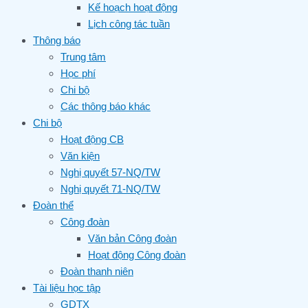
Kế hoạch hoạt động
Lịch công tác tuần
Thông báo
Trung tâm
Học phí
Chi bộ
Các thông báo khác
Chi bộ
Hoạt động CB
Văn kiện
Nghị quyết 57-NQ/TW
Nghị quyết 71-NQ/TW
Đoàn thể
Công đoàn
Văn bản Công đoàn
Hoạt động Công đoàn
Đoàn thanh niên
Tài liệu học tập
GDTX