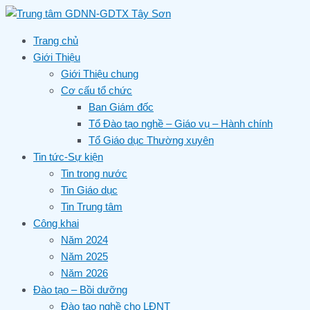
Skip
to
content
Trang chủ
Giới Thiệu
Giới Thiệu chung
Cơ cấu tổ chức
Ban Giám đốc
Tổ Đào tạo nghề – Giáo vụ – Hành chính
Tổ Giáo dục Thường xuyên
Tin tức-Sự kiện
Tin trong nước
Tin Giáo dục
Tin Trung tâm
Công khai
Năm 2024
Năm 2025
Năm 2026
Đào tạo – Bồi dưỡng
Đào tạo nghề cho LĐNT