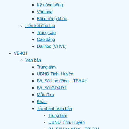
Kỹ năng sống
Văn hóa
Bồi dưỡng khác
Liên kết đào tạo
Trung cấp
Cao đẳng
Đại học (VHVL)
VB-KH
Văn bản
Trung tâm
UBND Tỉnh, Huyện
Bộ, Sở Lao động – TB&XH
Bộ, Sở GD&ĐT
Mẫu đơn
Khác
Tải nhanh Văn bản
Trung tâm
UBND Tỉnh, Huyện