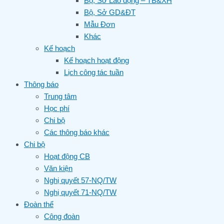
Bộ, Sở Lao động – TB&XH
Bộ, Sở GD&ĐT
Mẫu Đơn
Khác
Kế hoạch
Kế hoạch hoạt động
Lịch công tác tuần
Thông báo
Trung tâm
Học phí
Chi bộ
Các thông báo khác
Chi bộ
Hoạt động CB
Văn kiện
Nghị quyết 57-NQ/TW
Nghị quyết 71-NQ/TW
Đoàn thể
Công đoàn