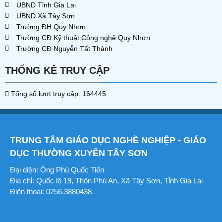
UBND Tỉnh Gia Lai
UBND Xã Tây Sơn
Trường ĐH Quy Nhơn
Trường CĐ Kỹ thuật Công nghệ Quy Nhơn
Trường CĐ Nguyễn Tất Thành
THỐNG KÊ TRUY CẬP
Tổng số lượt truy cập: 164445
TRUNG TÂM GIÁO DỤC NGHỀ NGHIỆP - GIÁO
DỤC THƯỜNG XUYÊN TÂY SƠN
Đại diện: Ông Phù Quốc Tiến
Địa chỉ: Quốc lộ 19, Thôn Phú An, Xã Tây Sơn, Tỉnh Gia Lai
Điện thoại: 0256.3880438.