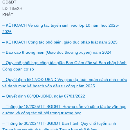
GD&ĐT
LĐ-TB&XH
KHÁC
– KẾ HOẠCH Về công tác tuyển sinh vào lớp 10 năm học 2025-
2026
– KẾ HOẠCH Công tác phổ biến, giáo dục pháp luật năm 2025
– Báo cáo thường niên (Giáo dục thường xuyên) năm 2024
– Quy chế phối hợp công tác giữa Ban Giám đốc và Ban chấp hành
Công đoàn cơ sở
– Quyết định 5517/QĐ-UBND V/v giao dự toán ngân sách nhà nước
và danh mục kế hoạch vốn đầu tư công năm 2025
– Quyết định 66/QĐ-UBND, ngày 07/01/2022
– Thông tư 18/2025/TT-BGDĐT: Hướng dẫn về công tác tư vấn học
đường và công tác xã hội trong trường học
– Thông tư 30/2024/TT-BGDĐT Ban hành Quy chế tuyển sinh
Trung học cơ sở và tuyển sinh Trung học phổ thông