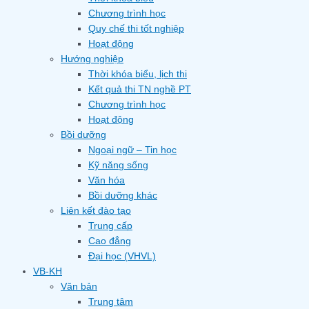
Chương trình học
Quy chế thi tốt nghiệp
Hoạt động
Hướng nghiệp
Thời khóa biểu, lịch thi
Kết quả thi TN nghề PT
Chương trình học
Hoạt động
Bồi dưỡng
Ngoại ngữ – Tin học
Kỹ năng sống
Văn hóa
Bồi dưỡng khác
Liên kết đào tạo
Trung cấp
Cao đẳng
Đại học (VHVL)
VB-KH
Văn bản
Trung tâm