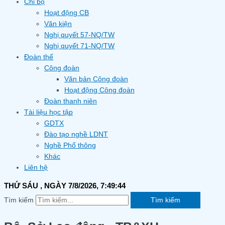
Chi bộ
Hoạt động CB
Văn kiện
Nghị quyết 57-NQ/TW
Nghị quyết 71-NQ/TW
Đoàn thể
Công đoàn
Văn bản Công đoàn
Hoạt động Công đoàn
Đoàn thanh niên
Tài liệu học tập
GDTX
Đào tạo nghề LDNT
Nghề Phổ thông
Khác
Liên hệ
THỨ SÁU
, NGÀY 7/8/2026,
7:49:44
Tìm kiếm
Tìm kiếm