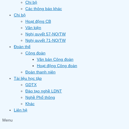
Chi bộ
Các thông báo khác
Chi bộ
Hoạt động CB
Văn kiện
Nghị quyết 57-NQ/TW
Nghị quyết 71-NQ/TW
Đoàn thể
Công đoàn
Văn bản Công đoàn
Hoạt động Công đoàn
Đoàn thanh niên
Tài liệu học tập
GDTX
Đào tạo nghề LDNT
Nghề Phổ thông
Khác
Liên hệ
Menu