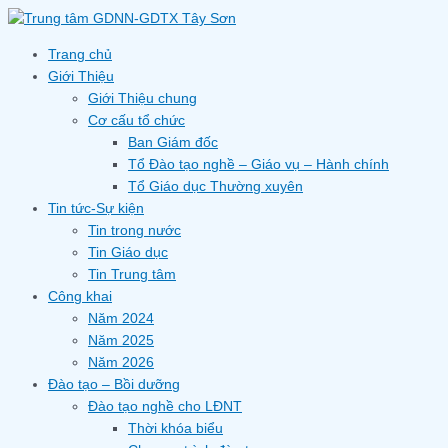
Skip
to
content
Trang chủ
Giới Thiệu
Giới Thiệu chung
Cơ cấu tổ chức
Ban Giám đốc
Tổ Đào tạo nghề – Giáo vụ – Hành chính
Tổ Giáo dục Thường xuyên
Tin tức-Sự kiện
Tin trong nước
Tin Giáo dục
Tin Trung tâm
Công khai
Năm 2024
Năm 2025
Năm 2026
Đào tạo – Bồi dưỡng
Đào tạo nghề cho LĐNT
Thời khóa biểu