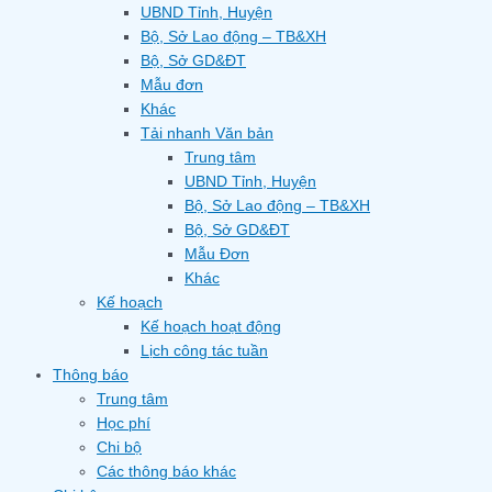
UBND Tỉnh, Huyện
Bộ, Sở Lao động – TB&XH
Bộ, Sở GD&ĐT
Mẫu đơn
Khác
Tải nhanh Văn bản
Trung tâm
UBND Tỉnh, Huyện
Bộ, Sở Lao động – TB&XH
Bộ, Sở GD&ĐT
Mẫu Đơn
Khác
Kế hoạch
Kế hoạch hoạt động
Lịch công tác tuần
Thông báo
Trung tâm
Học phí
Chi bộ
Các thông báo khác