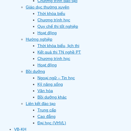
Chương trình đào tạo
Giáo dục thường xuyên
Thời khóa biểu
Chương trình học
Quy chế thi tốt nghiệp
Hoạt động
Hướng nghiệp
Thời khóa biểu, lịch thi
Kết quả thi TN nghề PT
Chương trình học
Hoạt động
Bồi dưỡng
Ngoại ngữ – Tin học
Kỹ năng sống
Văn hóa
Bồi dưỡng khác
Liên kết đào tạo
Trung cấp
Cao đẳng
Đại học (VHVL)
VB-KH