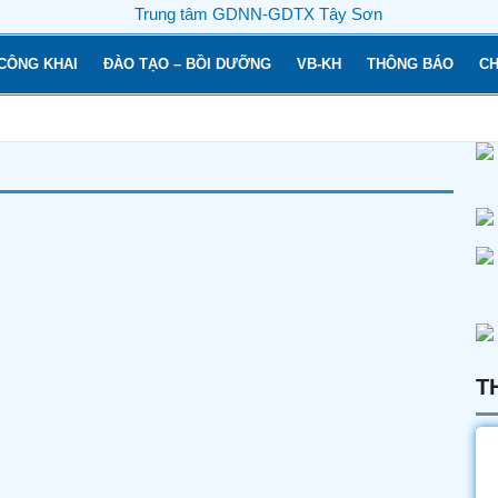
CÔNG KHAI
ĐÀO TẠO – BỒI DƯỠNG
VB-KH
THÔNG BÁO
CH
T