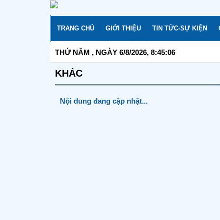
Skip
to
content
TRANG CHỦ
GIỚI THIỆU
TIN TỨC-SỰ KIỆN
THỨ NĂM
, NGÀY 6/8/2026,
8:45:06
KHÁC
Nội dung đang cập nhật...