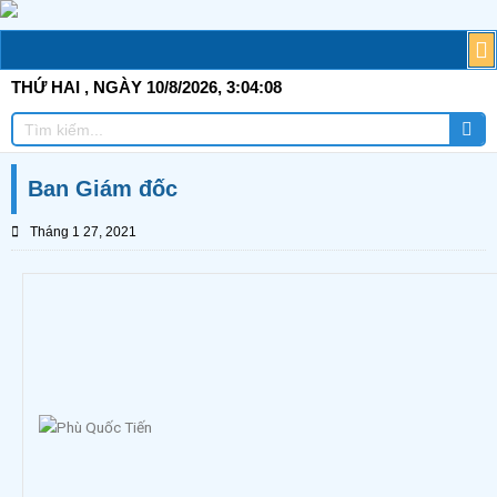
Skip
to
M
T
G
TI
C
Đ
T
Đ
TÀ
content
THỨ HAI
, NGÀY 10/8/2026,
3:04:08
Tì
Tìm
ki
kiếm
Ban Giám đốc
Tháng 1 27, 2021