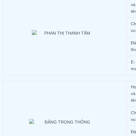
và
tê
Ch
vụ
Đi
th
E-
ma
H
và
tê
Ch
vụ
Đi