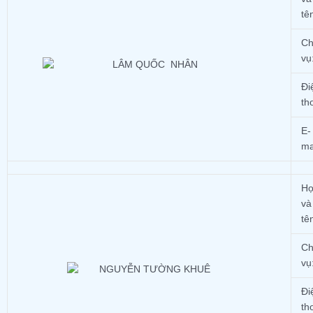
tê
Ch
vụ
Đi
th
E-
ma
H
và
tê
Ch
vụ
Đi
th