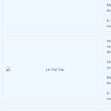
Đi
th
E-
ma
H
và
tê
Ch
vụ
Đi
th
E-
ma