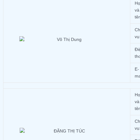
H
và
tê
Ch
vụ
Đi
th
E-
ma
H
và
tê
Ch
vụ