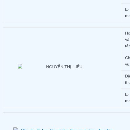
E-
ma
H
và
tê
Ch
vụ
Đi
th
E-
ma