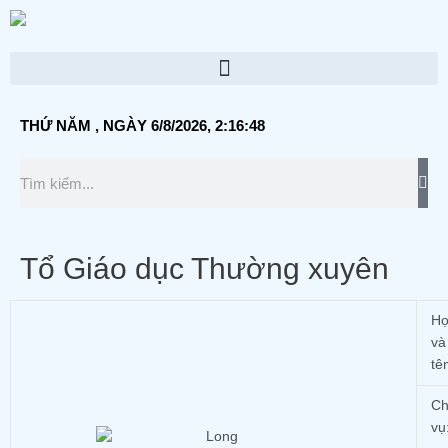
Skip
to
content
Menu
THỨ NĂM
, NGÀY 6/8/2026,
2:16:49
Tì
Tìm
kiế
kiếm
Tổ Giáo dục Thường xuyên
H
và
tê
Ch
vụ