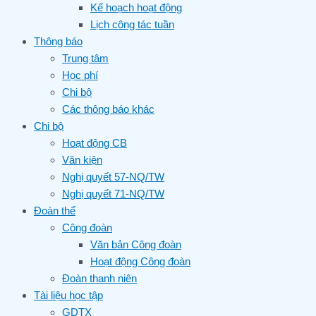
Kế hoạch hoạt động
Lịch công tác tuần
Thông báo
Trung tâm
Học phí
Chi bộ
Các thông báo khác
Chi bộ
Hoạt động CB
Văn kiện
Nghị quyết 57-NQ/TW
Nghị quyết 71-NQ/TW
Đoàn thể
Công đoàn
Văn bản Công đoàn
Hoạt động Công đoàn
Đoàn thanh niên
Tài liệu học tập
GDTX