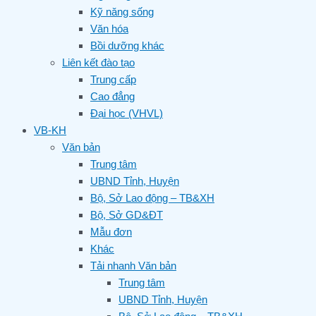
Kỹ năng sống
Văn hóa
Bồi dưỡng khác
Liên kết đào tạo
Trung cấp
Cao đẳng
Đại học (VHVL)
VB-KH
Văn bản
Trung tâm
UBND Tỉnh, Huyện
Bộ, Sở Lao động – TB&XH
Bộ, Sở GD&ĐT
Mẫu đơn
Khác
Tải nhanh Văn bản
Trung tâm
UBND Tỉnh, Huyện