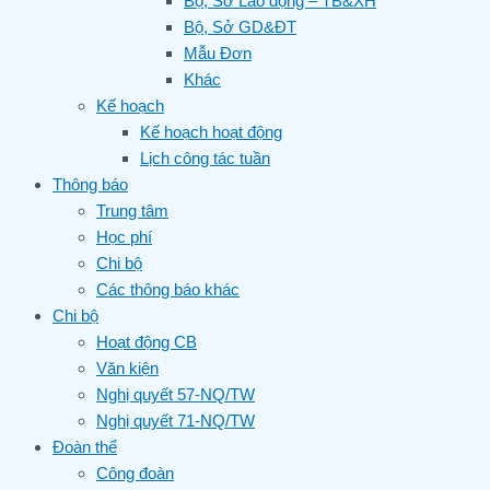
Bộ, Sở Lao động – TB&XH
Bộ, Sở GD&ĐT
Mẫu Đơn
Khác
Kế hoạch
Kế hoạch hoạt động
Lịch công tác tuần
Thông báo
Trung tâm
Học phí
Chi bộ
Các thông báo khác
Chi bộ
Hoạt động CB
Văn kiện
Nghị quyết 57-NQ/TW
Nghị quyết 71-NQ/TW
Đoàn thể
Công đoàn