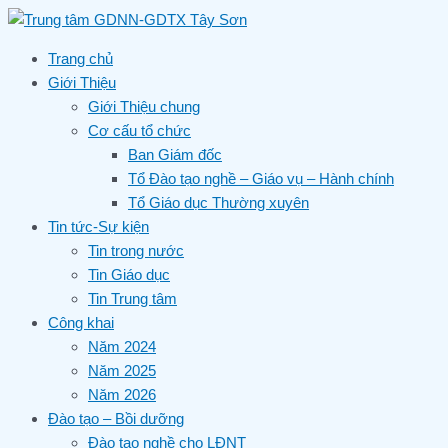
Skip
to
content
Trang chủ
Giới Thiệu
Giới Thiệu chung
Cơ cấu tổ chức
Ban Giám đốc
Tổ Đào tạo nghề – Giáo vụ – Hành chính
Tổ Giáo dục Thường xuyên
Tin tức-Sự kiện
Tin trong nước
Tin Giáo dục
Tin Trung tâm
Công khai
Năm 2024
Năm 2025
Năm 2026
Đào tạo – Bồi dưỡng
Đào tạo nghề cho LĐNT