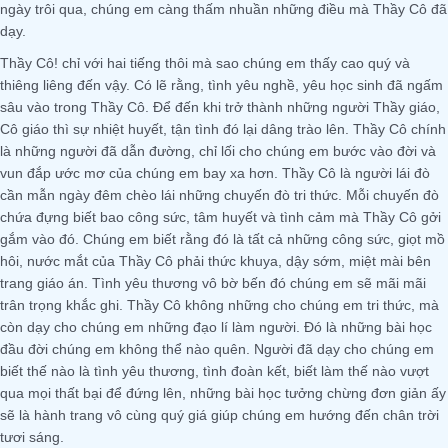
ngày trôi qua, chúng em càng thấm nhuần những điều mà Thầy Cô đã
dạy.
Thầy Cô! chỉ với hai tiếng thôi mà sao chúng em thấy cao quý và
thiêng liêng đến vậy. Có lẽ rằng, tình yêu nghề, yêu học sinh đã ngấm
sâu vào trong Thầy Cô. Để đến khi trở thành những người Thầy giáo,
Cô giáo thì sự nhiệt huyết, tận tình đó lại dâng trào lên. Thầy Cô chính
là những người đã dẫn đường, chỉ lối cho chúng em bước vào đời và
vun đắp ước mơ của chúng em bay xa hơn. Thầy Cô là người lái đò
cần mẫn ngày đêm chèo lái những chuyến đò tri thức. Mỗi chuyến đò
chứa đựng biết bao công sức, tâm huyết và tình cảm mà Thầy Cô gởi
gắm vào đó. Chúng em biết rằng đó là tất cả những công sức, giọt mồ
hôi, nước mắt của Thầy Cô phải thức khuya, dậy sớm, miệt mài bên
trang giáo án. Tình yêu thương vô bờ bến đó chúng em sẽ mãi mãi
trân trọng khắc ghi. Thầy Cô không những cho chúng em tri thức, mà
còn dạy cho chúng em những đạo lí làm người. Đó là những bài học
đầu đời chúng em không thể nào quên. Người đã dạy cho chúng em
biết thế nào là tình yêu thương, tình đoàn kết, biết làm thế nào vượt
qua mọi thất bại để đứng lên, những bài học tưởng chừng đơn giản ấy
sẽ là hành trang vô cùng quý giá giúp chúng em hướng đến chân trời
tươi sáng.