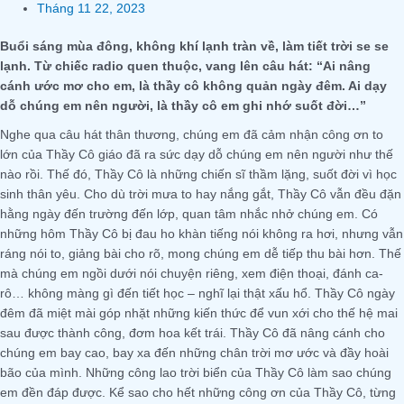
Tháng 11 22, 2023
Buổi sáng mùa đông, không khí lạnh tràn về, làm tiết trời se se
lạnh. Từ chiếc radio quen thuộc, vang lên câu hát: “Ai nâng
cánh ước mơ cho em, là thầy cô không quản ngày đêm. Ai dạy
dỗ chúng em nên người, là thầy cô em ghi nhớ suốt đời…”
Nghe qua câu hát thân thương, chúng em đã cảm nhận công ơn to
lớn của Thầy Cô giáo đã ra sức dạy dỗ chúng em nên người như thế
nào rồi. Thế đó, Thầy Cô là những chiến sĩ thầm lặng, suốt đời vì học
sinh thân yêu. Cho dù trời mưa to hay nắng gắt, Thầy Cô vẫn đều đặn
hằng ngày đến trường đến lớp, quan tâm nhắc nhở chúng em. Có
những hôm Thầy Cô bị đau ho khàn tiếng nói không ra hơi, nhưng vẫn
ráng nói to, giảng bài cho rõ, mong chúng em dễ tiếp thu bài hơn. Thế
mà chúng em ngồi dưới nói chuyện riêng, xem điện thoại, đánh ca-
rô… không màng gì đến tiết học – nghĩ lại thật xấu hổ. Thầy Cô ngày
đêm đã miệt mài góp nhặt những kiến thức để vun xới cho thế hệ mai
sau được thành công, đơm hoa kết trái. Thầy Cô đã nâng cánh cho
chúng em bay cao, bay xa đến những chân trời mơ ước và đầy hoài
bão của mình. Những công lao trời biển của Thầy Cô làm sao chúng
em đền đáp được. Kể sao cho hết những công ơn của Thầy Cô, từng