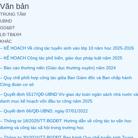
Văn bản
TRUNG TÂM
UBND
GD&ĐT
LĐ-TB&XH
KHÁC
– KẾ HOẠCH Về công tác tuyển sinh vào lớp 10 năm học 2025-2026
– KẾ HOẠCH Công tác phổ biến, giáo dục pháp luật năm 2025
– Báo cáo thường niên (Giáo dục thường xuyên) năm 2024
– Quy chế phối hợp công tác giữa Ban Giám đốc và Ban chấp hành
Công đoàn cơ sở
– Quyết định 5517/QĐ-UBND V/v giao dự toán ngân sách nhà nước và
danh mục kế hoạch vốn đầu tư công năm 2025
– Quyết định 66/QĐ-UBND, ngày 07/01/2022
– Thông tư 18/2025/TT-BGDĐT: Hướng dẫn về công tác tư vấn học
đường và công tác xã hội trong trường học
– Thông tư 30/2024/TT-BGDĐT Ban hành Quy chế tuyển sinh Trung