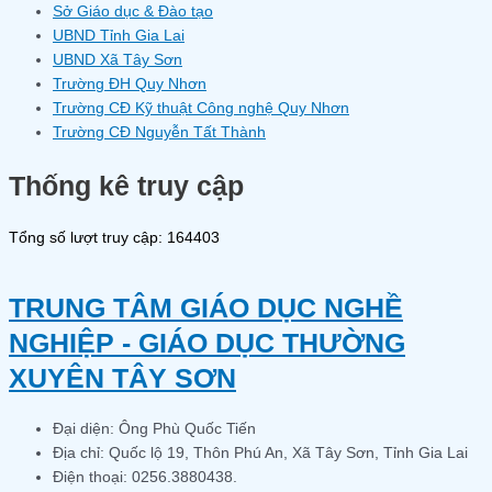
Sở Giáo dục & Đào tạo
UBND Tỉnh Gia Lai
UBND Xã Tây Sơn
Trường ĐH Quy Nhơn
Trường CĐ Kỹ thuật Công nghệ Quy Nhơn
Trường CĐ Nguyễn Tất Thành
Thống kê truy cập
Tổng số lượt truy cập: 164403
TRUNG TÂM GIÁO DỤC NGHỀ
NGHIỆP - GIÁO DỤC THƯỜNG
XUYÊN TÂY SƠN
Đại diện: Ông Phù Quốc Tiến
Địa chỉ: Quốc lộ 19, Thôn Phú An, Xã Tây Sơn, Tỉnh Gia Lai
Điện thoại: 0256.3880438.