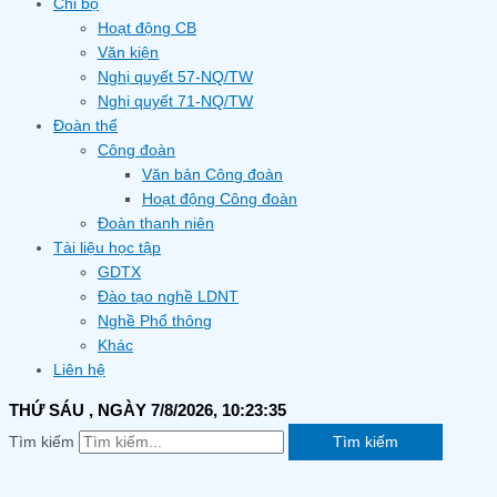
Chi bộ
Hoạt động CB
Văn kiện
Nghị quyết 57-NQ/TW
Nghị quyết 71-NQ/TW
Đoàn thể
Công đoàn
Văn bản Công đoàn
Hoạt động Công đoàn
Đoàn thanh niên
Tài liệu học tập
GDTX
Đào tạo nghề LDNT
Nghề Phổ thông
Khác
Liên hệ
THỨ SÁU
, NGÀY 7/8/2026,
10:23:36
Tìm kiếm
Tìm kiếm