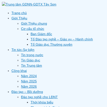
Skip
to
content
Trang chủ
Giới Thiệu
Giới Thiệu chung
Cơ cấu tổ chức
Ban Giám đốc
Tổ Đào tạo nghề – Giáo vụ – Hành chính
Tổ Giáo dục Thường xuyên
Tin tức-Sự kiện
Tin trong nước
Tin Giáo dục
Tin Trung tâm
Công khai
Năm 2024
Năm 2025
Năm 2026
Đào tạo – Bồi dưỡng
Đào tạo nghề cho LĐNT
Thời khóa biểu