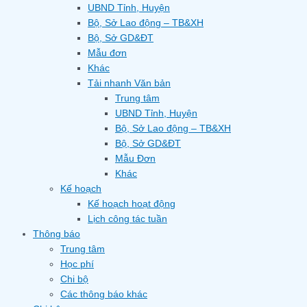
UBND Tỉnh, Huyện
Bộ, Sở Lao động – TB&XH
Bộ, Sở GD&ĐT
Mẫu đơn
Khác
Tải nhanh Văn bản
Trung tâm
UBND Tỉnh, Huyện
Bộ, Sở Lao động – TB&XH
Bộ, Sở GD&ĐT
Mẫu Đơn
Khác
Kế hoạch
Kế hoạch hoạt động
Lịch công tác tuần
Thông báo
Trung tâm
Học phí
Chi bộ
Các thông báo khác