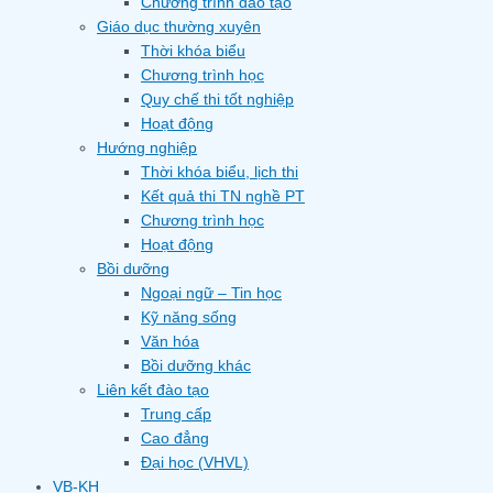
Chương trình đào tạo
Giáo dục thường xuyên
Thời khóa biểu
Chương trình học
Quy chế thi tốt nghiệp
Hoạt động
Hướng nghiệp
Thời khóa biểu, lịch thi
Kết quả thi TN nghề PT
Chương trình học
Hoạt động
Bồi dưỡng
Ngoại ngữ – Tin học
Kỹ năng sống
Văn hóa
Bồi dưỡng khác
Liên kết đào tạo
Trung cấp
Cao đẳng
Đại học (VHVL)
VB-KH