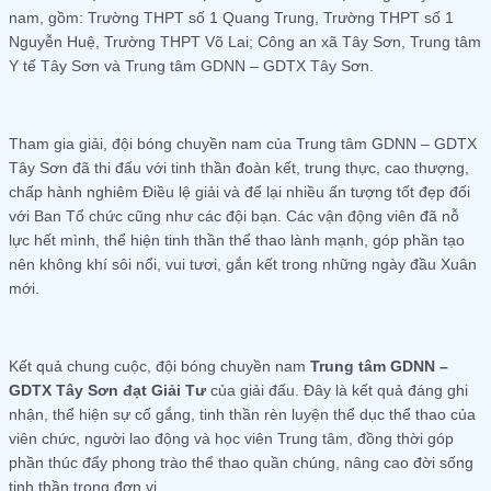
nam, gồm: Trường THPT số 1 Quang Trung, Trường THPT số 1
Nguyễn Huệ, Trường THPT Võ Lai; Công an xã Tây Sơn, Trung tâm
Y tế Tây Sơn và Trung tâm GDNN – GDTX Tây Sơn.
Tham gia giải, đội bóng chuyền nam của Trung tâm GDNN – GDTX
Tây Sơn đã thi đấu với tinh thần đoàn kết, trung thực, cao thượng,
chấp hành nghiêm Điều lệ giải và để lại nhiều ấn tượng tốt đẹp đối
với Ban Tổ chức cũng như các đội bạn. Các vận động viên đã nỗ
lực hết mình, thể hiện tinh thần thể thao lành mạnh, góp phần tạo
nên không khí sôi nổi, vui tươi, gắn kết trong những ngày đầu Xuân
mới.
Kết quả chung cuộc, đội bóng chuyền nam
Trung tâm GDNN –
GDTX Tây Sơn đạt Giải Tư
của giải đấu. Đây là kết quả đáng ghi
nhận, thể hiện sự cố gắng, tinh thần rèn luyện thể dục thể thao của
viên chức, người lao động và học viên Trung tâm, đồng thời góp
phần thúc đẩy phong trào thể thao quần chúng, nâng cao đời sống
tinh thần trong đơn vị.