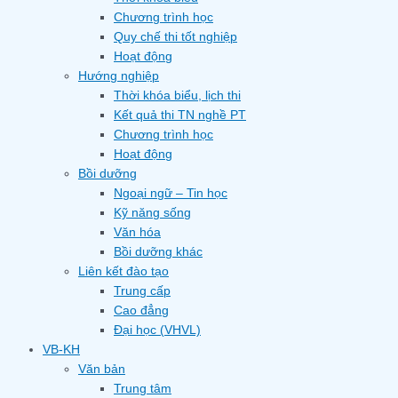
Chương trình học
Quy chế thi tốt nghiệp
Hoạt động
Hướng nghiệp
Thời khóa biểu, lịch thi
Kết quả thi TN nghề PT
Chương trình học
Hoạt động
Bồi dưỡng
Ngoại ngữ – Tin học
Kỹ năng sống
Văn hóa
Bồi dưỡng khác
Liên kết đào tạo
Trung cấp
Cao đẳng
Đại học (VHVL)
VB-KH
Văn bản
Trung tâm