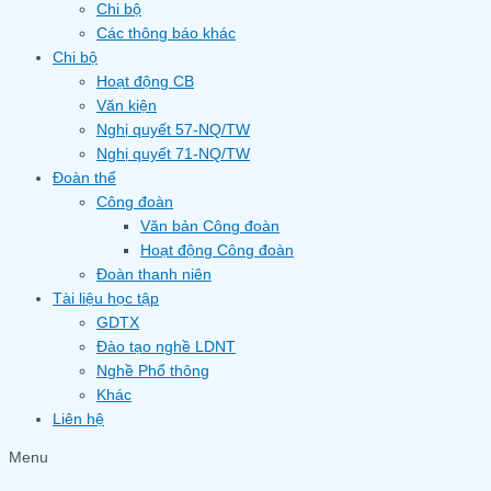
Chi bộ
Các thông báo khác
Chi bộ
Hoạt động CB
Văn kiện
Nghị quyết 57-NQ/TW
Nghị quyết 71-NQ/TW
Đoàn thể
Công đoàn
Văn bản Công đoàn
Hoạt động Công đoàn
Đoàn thanh niên
Tài liệu học tập
GDTX
Đào tạo nghề LDNT
Nghề Phổ thông
Khác
Liên hệ
Menu