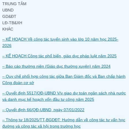
TRUNG TÂM
UBND
GD&ĐT
LĐ-TB&XH
KHÁC
– KẾ HOẠCH Về công tác tuyển sinh vào lớp 10 năm học 2025-
2026
– KẾ HOẠCH Công tác phổ biến, giáo dục pháp luật năm 2025
– Báo cáo thường niên (Giáo dục thường xuyên) năm 2024
– Quy chế phối hợp công tác giữa Ban Giám đốc và Ban chấp hành
Công đoàn cơ sở
– Quyết định 5517/QĐ-UBND V/v giao dự toán ngân sách nhà nước
và danh mục kế hoạch vốn đầu tư công năm 2025
– Quyết định 66/QĐ-UBND, ngày 07/01/2022
– Thông tư 18/2025/TT-BGDĐT: Hướng dẫn về công tác tư vấn học
đường và công tác xã hội trong trường học