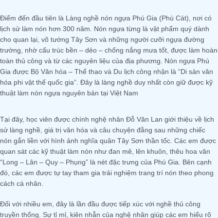
Điểm đến đầu tiên là Làng nghề nón ngựa Phú Gia (Phù Cát), nơi có
lịch sử làm nón hơn 300 năm. Nón ngựa từng là vật phẩm quý dành
cho quan lại, võ tướng Tây Sơn và những người cưỡi ngựa đường
trường, nhờ cấu trúc bền – dẻo – chống nắng mưa tốt, được làm hoàn
toàn thủ công và từ các nguyên liệu của địa phương. Nón ngựa Phú
Gia được Bộ Văn hóa – Thể thao và Du lịch công nhận là “Di sản văn
hóa phi vật thể quốc gia”. Đây là làng nghề duy nhất còn giữ được kỹ
thuật làm nón ngựa nguyên bản tại Việt Nam
Tại đây, học viên được chính nghệ nhân Đỗ Văn Lan giới thiệu về lịch
sử làng nghề, giá trị văn hóa và câu chuyện đằng sau những chiếc
nón gắn liền với hình ảnh nghĩa quân Tây Sơn thần tốc. Các em được
quan sát các kỹ thuật làm nón như đan mê, lên khuôn, thêu hoa văn
“Long – Lân – Quy – Phụng” là nét đặc trưng của Phú Gia. Bên cạnh
đó, các em được tự tay tham gia trải nghiệm trang trí nón theo phong
cách cá nhân.
Đối với nhiều em, đây là lần đầu được tiếp xúc với nghề thủ công
truyền thống. Sự tỉ mỉ, kiên nhẫn của nghệ nhân giúp các em hiểu rõ