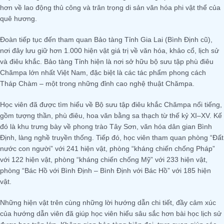
hơn về lao động thủ công và trân trọng di sản văn hóa phi vật thể của
quê hương.
Đoàn tiếp tục đến tham quan Bảo tàng Tỉnh Gia Lai (Bình Định cũ),
nơi đây lưu giữ hơn 1.000 hiện vật giá trị về văn hóa, khảo cổ, lịch sử
và điêu khắc. Bảo tàng Tỉnh hiện là nơi sở hữu bộ sưu tập phù điêu
Chămpa lớn nhất Việt Nam, đặc biệt là các tác phẩm phong cách
Tháp Chàm – một trong những đỉnh cao nghệ thuật Chămpa.
Học viên đã được tìm hiểu về Bộ sưu tập điêu khắc Chămpa nổi tiếng,
gồm tượng thần, phù điêu, hoa văn bằng sa thạch từ thế kỷ XI–XV. Kế
đó là khu trưng bày về phong trào Tây Sơn, văn hóa dân gian Bình
Định, làng nghề truyền thống. Tiếp đó, học viên tham quan phòng “Đất
nước con người” với 241 hiện vật, phòng “kháng chiến chống Pháp”
với 122 hiện vật, phòng “kháng chiến chống Mỹ” với 233 hiện vật,
phòng “Bác Hồ với Bình Định – Bình Định với Bác Hồ” với 185 hiện
vật.
Những hiện vật trên cùng những lời hướng dẫn chi tiết, đầy cảm xúc
của hướng dẫn viên đã giúp học viên hiểu sâu sắc hơn bài học lịch sử