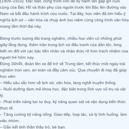
(1909–1910). Đặc biệt, công trình còn để kỷ niệm lần gặp gỡ cuối
cùng của Bác Hồ và thân phụ của người trước khi Bác lên đường vào
Nam và bắt đầu hành trình cứu nước. Tại đây, học viên đã tìm hiểu ý
nghĩa lịch sử – văn hóa và chụp ảnh lưu niệm cùng công trình văn hóa
mang tầm thời đại này.
Đứng trước tượng đài trang nghiêm, nhiều học viên có những phút
giây lắng đọng, thêm trân trọng lịch sử đấu tranh của dân tộc, lòng
biết ơn đối với các bậc tiền nhân và nhận thức rõ hơn trách nhiệm của
người trẻ hôm nay.
Đúng 16h45, đoàn lên xe để trở về Trung tâm, kết thúc một ngày trải
nghiệm trọn vẹn, an toàn và đầy cảm xúc. Qua chuyến đi này đã giúp
học viên:
– Hiểu sâu sắc hơn về lịch sử, văn hóa, làng nghề truyền thống.
– Nuôi dưỡng đam mê khoa học, đặc biệt trong lĩnh vực vũ trụ và vật
lý.
– Phát triển năng lực tư duy, kỹ năng quan sát và vận dụng kiến thức
thực tế.
– Tăng cường kỹ năng sống: Giao tiếp, hợp tác, xử lý tình huống, làm
việc nhóm.
– Gắn kết tinh thần thầy trò, bè bạn.