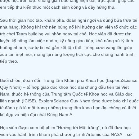
được học trên lớp. Không gian bảo tàng hiện đại, trực quan giúp các
em tiếp thu kiến thức một cách sinh động và đầy hứng thú.
Sau thời gian học tập, khám phá, đoàn nghỉ ngơi và dùng bữa trưa tại
nhà hàng. Không khí trở nên bùng nổ khi hướng dẫn viên tổ chức các
trò chơi Team building vui nhộn ngay tại chỗ. Học viên đã được rèn
luyện kỹ năng làm việc nhóm, kỹ năng giao tiếp, khả năng xử lý tình
huống nhanh, sự tự tin và gắn kết tập thể. Tiếng cười vang lên giúp
xua tan mệt mỏi, mang lại năng lượng tích cực cho chặng hành trình
tiếp theo.
Buổi chiều, đoàn đến Trung tâm Khám phá Khoa học (ExploraScience
Quy Nhơn) – tổ hợp giáo dục khoa học đại chúng đầu tiên tại Việt
Nam, thuộc hệ thống của Trung tâm Quốc tế Khoa học và Giáo dục
liên ngành (ICISE). ExploraScience Quy Nhơn từng được báo chí quốc
tế đánh giá là một trong những trung tâm khoa học đại chúng có thiết
kế đẹp và hiện đại nhất Đông Nam Á.
Học viên được xem bộ phim “Hướng tới Mặt trăng”, nó đã đưa học
viên vào hành trình khám phá chương trình Artemis của NASA – sứ