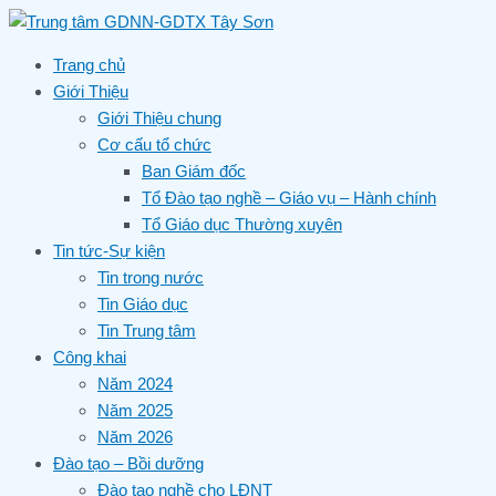
Skip
to
content
Trang chủ
Giới Thiệu
Giới Thiệu chung
Cơ cấu tổ chức
Ban Giám đốc
Tổ Đào tạo nghề – Giáo vụ – Hành chính
Tổ Giáo dục Thường xuyên
Tin tức-Sự kiện
Tin trong nước
Tin Giáo dục
Tin Trung tâm
Công khai
Năm 2024
Năm 2025
Năm 2026
Đào tạo – Bồi dưỡng
Đào tạo nghề cho LĐNT