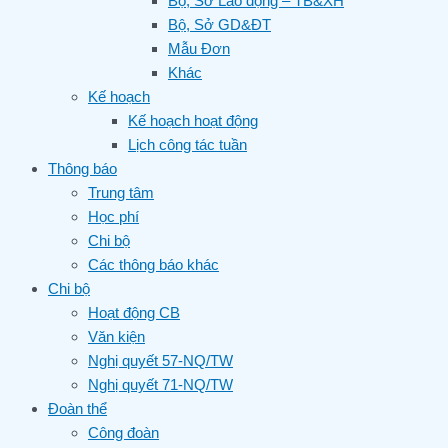
Bộ, Sở Lao động – TB&XH
Bộ, Sở GD&ĐT
Mẫu Đơn
Khác
Kế hoạch
Kế hoạch hoạt động
Lịch công tác tuần
Thông báo
Trung tâm
Học phí
Chi bộ
Các thông báo khác
Chi bộ
Hoạt động CB
Văn kiện
Nghị quyết 57-NQ/TW
Nghị quyết 71-NQ/TW
Đoàn thể
Công đoàn