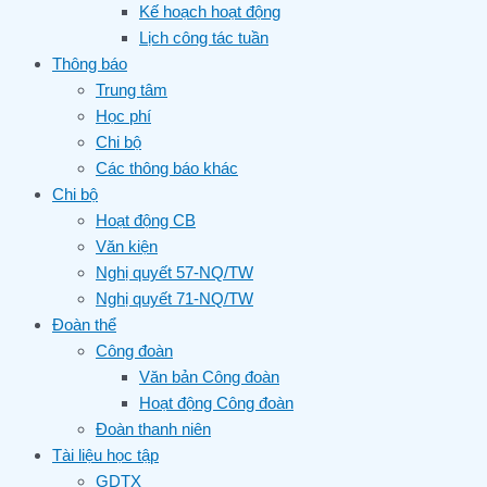
Kế hoạch hoạt động
Lịch công tác tuần
Thông báo
Trung tâm
Học phí
Chi bộ
Các thông báo khác
Chi bộ
Hoạt động CB
Văn kiện
Nghị quyết 57-NQ/TW
Nghị quyết 71-NQ/TW
Đoàn thể
Công đoàn
Văn bản Công đoàn
Hoạt động Công đoàn
Đoàn thanh niên
Tài liệu học tập
GDTX