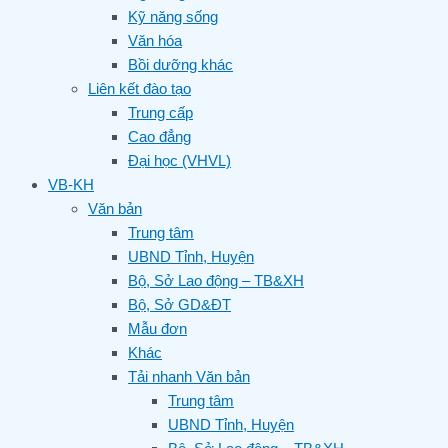
Kỹ năng sống
Văn hóa
Bồi dưỡng khác
Liên kết đào tạo
Trung cấp
Cao đẳng
Đại học (VHVL)
VB-KH
Văn bản
Trung tâm
UBND Tỉnh, Huyện
Bộ, Sở Lao động – TB&XH
Bộ, Sở GD&ĐT
Mẫu đơn
Khác
Tải nhanh Văn bản
Trung tâm
UBND Tỉnh, Huyện