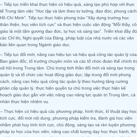
– Tiếp tục triển khai thực hiện có hiệu quả, sáng tạo phù hợp với thực
tế Trung tâm việc “Học tập và làm theo tư tưởng, đạo đức, phong cách
Hồ Chí Minh”. Tiếp tục thực hiện phong trào “Xây dựng trường học
thân thiện, học viên tích cực” và thực hiện cuộc vận động “Mỗi thầy, cô
giáo là một tấm gương đạo đức, tự học và sáng tạo”. Triển khai đầy đủ
các Chỉ thị, Nghị quyết của Đảng, pháp luật của nhà nước và các văn
bản liên quan trong Ngành giáo dục.
– Tiếp tục đổi mới, nâng cao hiệu lực và hiệu quả công tác quản lý của
Ban giám đốc, tổ trưởng chuyên môn và các tổ chức đoàn thể chính trị
xã hội trong Trung tâm. Chú trọng tinh thần đổi mới và sáng tạo trong
quản lý và tổ chức các hoạt động giáo dục; tập trung đổi mới phong
cách, nâng cao hiệu quả công tác quản lý theo hướng tăng cường
phân cấp quản lý, thực hiện quyền tự chủ trong việc thực hiện kế
hoạch giáo dục gắn với việc nâng cao năng lực quản trị Trung tâm, cá
nhân thực hiện nhiệm vụ.
– Thực hiện có hiệu quả các phương pháp, hình thức, kĩ thuật dạy học
tích cực, đổi mới nội dung, phương pháp kiểm tra, đánh giá học viên
nhằm phát huy tính tích cực, chủ động, sáng tạo và rèn luyện phương
pháp tự học của học viên; nâng cao chất lượng dạy học thực hành, thí