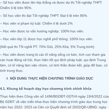
– Số học viên được lên lớp thẳng và được dự thi Tốt nghiệp THPT:
Chiếm tỉ lệ trên 95%.
– Số học viên thi đạt Tốt nghiệp THPT: Đạt tỉ lệ trên 85%.
– Học viên vi phạm kỷ luật: Chiếm tỉ lệ dưới 2%.
– Học viên được tư vấn hướng nghiệp: 100% học viên.
– Học viên lớp 11 được học nghề phổ thông: 100% học viên.
(Kết quả thi TN nghề PT: 70% Giỏi, 25% Khá, 5% Trung bình)
– Học viên được trang bị các kĩ năng sống cơ bản, tích cực tham gia
các hoạt động xã hội, thực hiện tốt qui định pháp luật, qui định Trung
tâm, có kĩ năng làm việc nhóm, có tinh thần đoàn kết, giúp đỡ bạn, có
tính trung thực.
NỘI DUNG THỰC HIỆN CHƯƠNG TRÌNH GIÁO DỤC
4.1.
Khung kế hoạch dạy học chương trình chính khóa
Thực hiện theo Công văn số 1496/BGDĐT-GDTrH ngày 19/4/2022 của
Bộ GDĐT về việc triển khai thực hiện chương trình giáo dục trung học
năm học 2022- 2023 và Căn cứ Quyết định số 2502/QĐ-UBND, ngày