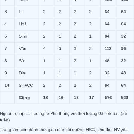
3
Lí
2
2
2
2
64
64
4
Hoá
2
2
2
2
64
64
6
Sinh
2
1
2
1
64
32
7
Văn
4
3
3
3
1
12
96
8
Sử
1
1
2
1
48
32
9
Địa
1
1
1
2
3
2
4
8
14
SH+CC
2
2
2
2
6
4
6
4
Cộng
18
16
18
17
576
528
Ngoài ra, lớp 11 học nghề Phổ thông với thời lượng 03 tiết/tuần (35
tuần)
Trung tâm còn dành thời gian cho bồi dưỡng HSG, phụ đạo HV yếu