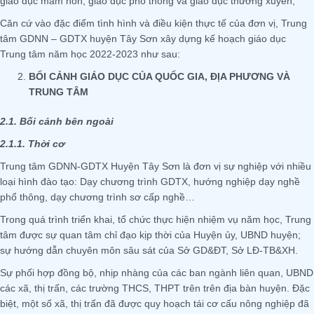
giáo dục mầm non, giáo dục phổ thông và giáo dục thường xuyên;
Căn cứ vào đặc điểm tình hình và điều kiện thực tế của đơn vị, Trung
tâm GDNN – GDTX huyện Tây Sơn xây dựng kế hoạch giáo dục
Trung tâm năm học 2022-2023 như sau:
BỐI CẢNH GIÁO DỤC CỦA QUỐC GIA, ĐỊA PHƯƠNG VÀ
TRUNG TÂM
2.1. Bối cảnh bên ngoài
2.1.1. Thời cơ
Trung tâm GDNN-GDTX Huyện Tây Sơn là đơn vị sự nghiệp với nhiều
loại hình đào tạo: Dạy chương trình GDTX, hướng nghiệp dạy nghề
phổ thông, dạy chương trình sơ cấp nghề…
Trong quá trình triển khai, tổ chức thực hiện nhiệm vụ năm học, Trung
tâm được sự quan tâm chỉ đạo kịp thời của Huyện ủy, UBND huyện;
sự hướng dẫn chuyên môn sâu sát của Sở GD&ĐT, Sở LĐ-TB&XH.
Sự phối hợp đồng bộ, nhịp nhàng của các ban ngành liên quan, UBND
các xã, thị trấn, các trường THCS, THPT trên trên địa bàn huyện. Đặc
biệt, một số xã, thị trấn đã được quy hoạch tái cơ cấu nông nghiệp đã