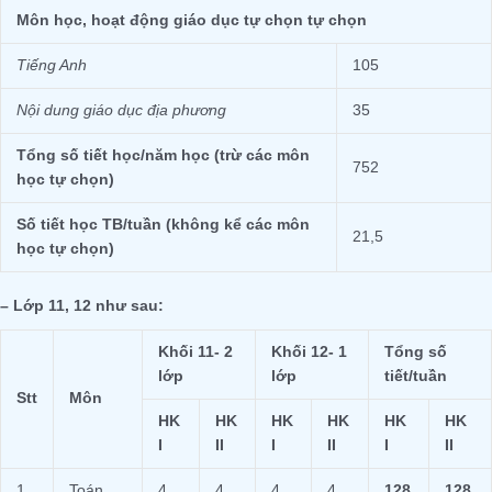
Môn học
, hoạt động giáo dục tự chọn
tự chọn
Tiếng
Anh
105
Nội dung giáo dục địa phương
35
Tổng số tiết học/năm học (trừ các môn
752
học tự chọn)
Số tiết học TB/tuần (không kể các môn
21,5
học tự chọn)
– Lớp 11, 12 như sau:
Khối 11-
2
Khối 12-
1
Tổng số
lớp
lớp
tiết/tuần
Stt
Môn
HK
HK
HK
HK
HK
HK
I
II
I
II
I
II
1
Toán
4
4
4
4
128
12
8