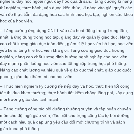
nghiệm, dạy học ngoại ngữ, dạy học qua di sản..; tăng cường kĩ năng
thí nghiệm, thực hành, vận dụng kiến thức, kĩ năng vào giải quyết các
vấn đề thực tiễn, đa dạng hóa các hình thức học tập, nghiên cứu khoa
học của học viên.
– Tăng cường ứng dụng CNTT vào các hoạt động trong Trung tâm,
nhất là ứng dụng trong học tập, giảng dạy và quản lý giáo dục. Nâng
cao chất lượng giáo dục toàn diện, giảm tỉ lệ học viên bỏ học, học viên
yếu kém, tăng tỉ lệ học viên khá giỏi. Tăng cường giáo dục hướng
nghiệp, nâng cao chất lượng định hướng nghề nghiệp cho học viên,
đẩy mạnh phân luồng học viên sau tốt nghiệp trung học phổ thông.
Nâng cao chất lượng và hiệu quả về giáo dục thể chất, giáo dục quốc
phòng, giáo dục thẩm mĩ cho học viên.
– Thực hiện nghiêm kỷ cương nề nếp dạy và học, thực hiện tốt công
tác thi đua khen thưởng; thực hành tiết kiệm chống lãng phí, xây dựng
môi trường giáo dục lành mạnh.
– Tăng cường công tác bồi dưỡng thường xuyên và tập huấn chuyên
môn cho đội ngũ giáo viên, đặc biệt chú trọng công tác tự bồi dưỡng
một cách hiệu quả đáp ứng yêu cầu đổi mới chương trình và sách
giáo khoa phổ thông.