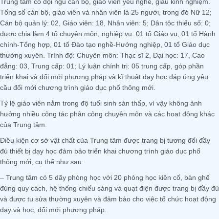
Trung tâm có đội ngũ cán bộ, giáo viên yêu nghề, giàu kinh nghiệm.
Tổng số cán bộ, giáo viên và nhân viên là 25 người, trong đó Nữ 12;
Cán bộ quản lý: 02, Giáo viên: 18, Nhân viên: 5; Dân tộc thiểu số: 0;
được chia làm 4 tổ chuyên môn, nghiệp vụ: 01 tổ Giáo vụ, 01 tổ Hành
chính-Tổng hợp, 01 tổ Đào tạo nghề-Hướng nghiệp, 01 tổ Giáo dục
thường xuyên. Trình độ: Chuyên môn: Thạc sĩ 2, Đại học: 17, Cao
đẳng: 03, Trung cấp: 01; Lý luận chính trị: 05 trung cấp, góp phần
triển khai và đổi mới phương pháp và kĩ thuật dạy học đáp ứng yêu
cầu đổi mới chương trình giáo dục phổ thông mới.
Tỷ lệ giáo viên nằm trong độ tuổi sinh sản thấp, vì vậy không ảnh
hưởng nhiều công tác phân công chuyên môn và các hoạt động khác
của Trung tâm.
Điều kiện cơ sở vật chất của Trung tâm được trang bị tương đối đầy
đủ thiết bị dạy học đảm bảo triển khai chương trình giáo dục phổ
thông mới, cụ thể như sau:
– Trung tâm có 5 dãy phòng học với 20 phòng học kiên cố, bàn ghế
đúng quy cách, hệ thống chiếu sáng và quạt điện được trang bị đầy đủ
và được tu sửa thường xuyên và đảm bảo cho việc tổ chức hoạt động
dạy và học, đổi mới phương pháp.