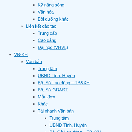
Kỹ năng sống
Văn hóa
Bồi dưỡng khác
Liên kết đào tạo
Trung cấp
Cao đẳng
Đại học (VHVL)
VB-KH
Văn bản
Trung tâm
UBND Tỉnh, Huyện
Bộ, Sở Lao động – TB&XH
Bộ, Sở GD&ĐT
Mẫu đơn
Khác
Tải nhanh Văn bản
Trung tâm
UBND Tỉnh, Huyện