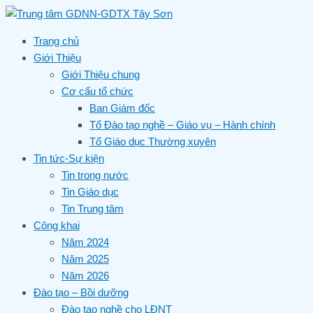
Skip
to
content
Trang chủ
Giới Thiệu
Giới Thiệu chung
Cơ cấu tổ chức
Ban Giám đốc
Tổ Đào tạo nghề – Giáo vụ – Hành chính
Tổ Giáo dục Thường xuyên
Tin tức-Sự kiện
Tin trong nước
Tin Giáo dục
Tin Trung tâm
Công khai
Năm 2024
Năm 2025
Năm 2026
Đào tạo – Bồi dưỡng
Đào tạo nghề cho LĐNT