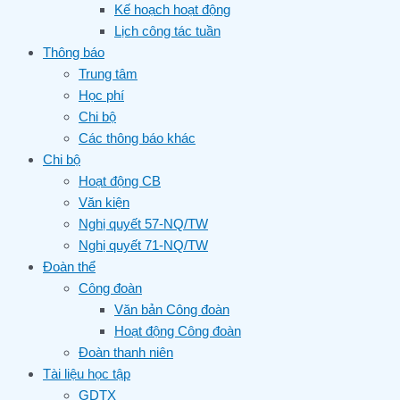
Kế hoạch hoạt động
Lịch công tác tuần
Thông báo
Trung tâm
Học phí
Chi bộ
Các thông báo khác
Chi bộ
Hoạt động CB
Văn kiện
Nghị quyết 57-NQ/TW
Nghị quyết 71-NQ/TW
Đoàn thể
Công đoàn
Văn bản Công đoàn
Hoạt động Công đoàn
Đoàn thanh niên
Tài liệu học tập
GDTX