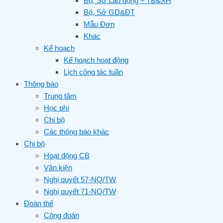
Bộ, Sở Lao động – TB&XH
Bộ, Sở GD&ĐT
Mẫu Đơn
Khác
Kế hoạch
Kế hoạch hoạt động
Lịch công tác tuần
Thông báo
Trung tâm
Học phí
Chi bộ
Các thông báo khác
Chi bộ
Hoạt động CB
Văn kiện
Nghị quyết 57-NQ/TW
Nghị quyết 71-NQ/TW
Đoàn thể
Công đoàn