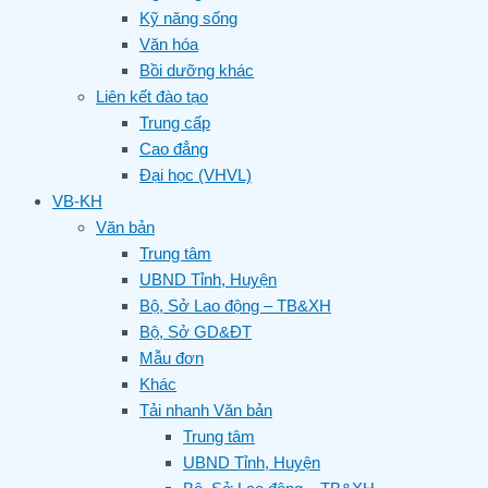
Kỹ năng sống
Văn hóa
Bồi dưỡng khác
Liên kết đào tạo
Trung cấp
Cao đẳng
Đại học (VHVL)
VB-KH
Văn bản
Trung tâm
UBND Tỉnh, Huyện
Bộ, Sở Lao động – TB&XH
Bộ, Sở GD&ĐT
Mẫu đơn
Khác
Tải nhanh Văn bản
Trung tâm
UBND Tỉnh, Huyện