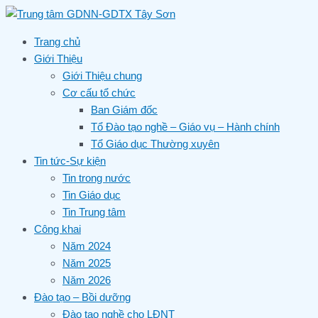
Skip
to
content
Trang chủ
Giới Thiệu
Giới Thiệu chung
Cơ cấu tổ chức
Ban Giám đốc
Tổ Đào tạo nghề – Giáo vụ – Hành chính
Tổ Giáo dục Thường xuyên
Tin tức-Sự kiện
Tin trong nước
Tin Giáo dục
Tin Trung tâm
Công khai
Năm 2024
Năm 2025
Năm 2026
Đào tạo – Bồi dưỡng
Đào tạo nghề cho LĐNT