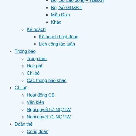
Bộ, Sở Lao động – TB&XH
Bộ, Sở GD&ĐT
Mẫu Đơn
Khác
Kế hoạch
Kế hoạch hoạt động
Lịch công tác tuần
Thông báo
Trung tâm
Học phí
Chi bộ
Các thông báo khác
Chi bộ
Hoạt động CB
Văn kiện
Nghị quyết 57-NQ/TW
Nghị quyết 71-NQ/TW
Đoàn thể
Công đoàn