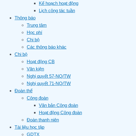
Kế hoạch hoạt động
Lịch công tác tuần
Thông báo
Trung tâm
Học phí
Chi bộ
Các thông báo khác
Chi bộ
Hoạt động CB
Văn kiện
Nghị quyết 57-NQ/TW
Nghị quyết 71-NQ/TW
Đoàn thể
Công đoàn
Văn bản Công đoàn
Hoạt động Công đoàn
Đoàn thanh niên
Tài liệu học tập
GDTX