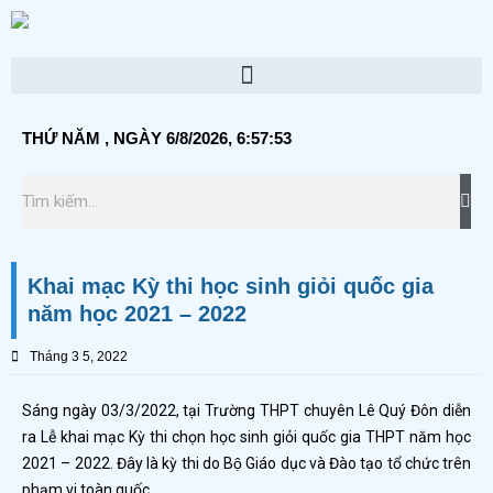
Skip
to
content
Menu
THỨ NĂM
, NGÀY 6/8/2026,
6:57:53
Tì
Tìm
kiế
kiếm
Khai mạc Kỳ thi học sinh giỏi quốc gia
năm học 2021 – 2022
Tháng 3 5, 2022
Sáng ngày 03/3/2022, tại Trường THPT chuyên Lê Quý Đôn diễn
ra Lễ khai mạc Kỳ thi chọn học sinh giỏi quốc gia THPT năm học
2021 – 2022. Đây là kỳ thi do Bộ Giáo dục và Đào tạo tổ chức trên
phạm vi toàn quốc.