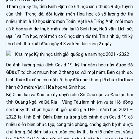
Tham gia kỳ thi, tỉnh Bình Định có 64 học sinh thuộc 9 đội tuyển
của tỉnh. Trong đó, đội tuyển môn Hóa học có số lượng dự thi
nhiều nhất là 10 học sinh; môn Toán, Vật lí và Tiếng Anh, mỗi môn
có 8 học sinh dự thi; 5 môn còn lại là Sinh học, Ngữ văn, Lịch sử,
Địa lí và Tin học, mỗi môn có 6 học sinh dự thi. Thí sinh dự thi kỳ
thi chính thức bắt đầu ngày 4.3 và kéo dài trong 2 ngày.
Do ảnh hưởng của dịch Covid-19, kỳ thi năm học này được Bộ
GD&ĐT tổ chức muộn hơn 2 tháng so với mọi năm. Bên cạnh đó,
hình thức thi cũng có một số thay đổi như không tổ chức thi thực
hành ở 3 môn: Vật lí, Hóa học và Sinh học.
Bộ Giáo dục và Đào tạo ủy quyền cho Sở Giáo dục và Đào tạo hai
tỉnh Quảng Ngãi và Bà Rịa – Vũng Tàu làm nhiệm vụ tại Hội đồng
coi thi Kỳ thi chọn học sinh giỏi quốc gia THPT năm học 2021 –
2022 tại tỉnh Bình Định. Diễn ra trong bối cảnh dịch Covid-19 có
nhiều diễn biến phức tạp, công tác phòng, chống dịch bệnh được
chú trọng. Để đảm bảo an toàn cho kỳ thi, tỉnh tổ chức test sàng