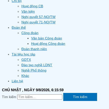
Chi bộ
Hoạt động CB
Văn kiện
Nghị quyết 57-NQ/TW
Nghị quyết 71-NQ/TW
Đoàn thể
Công đoàn
Văn bản Công đoàn
Hoạt động Công đoàn
Đoàn thanh niên
Tài liệu học tập
GDTX
Đào tạo nghề LDNT
Nghề Phổ thông
Khác
Liên hệ
CHỦ NHẬT
, NGÀY 9/8/2026,
6:16:00
Tìm kiếm
Tìm kiếm