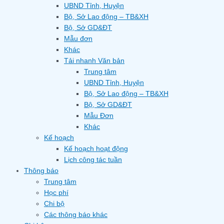
UBND Tỉnh, Huyện
Bộ, Sở Lao động – TB&XH
Bộ, Sở GD&ĐT
Mẫu đơn
Khác
Tải nhanh Văn bản
Trung tâm
UBND Tỉnh, Huyện
Bộ, Sở Lao động – TB&XH
Bộ, Sở GD&ĐT
Mẫu Đơn
Khác
Kế hoạch
Kế hoạch hoạt động
Lịch công tác tuần
Thông báo
Trung tâm
Học phí
Chi bộ
Các thông báo khác