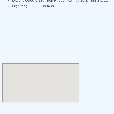
Địa chỉ: Quốc lộ 19, Thôn Phú An, Xã Tây Sơn, Tỉnh Gia Lai
Điện thoại: 0256.3880438.