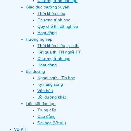
Chương trình đào tạo
Giáo dục thường xuyên
Thời khóa biểu
Chương trình học
Quy chế thi tốt nghiệp
Hoạt động
Hướng nghiệp
Thời khóa biểu, lịch thi
Kết quả thi TN nghề PT
Chương trình học
Hoạt động
Bồi dưỡng
Ngoại ngữ – Tin học
Kỹ năng sống
Văn hóa
Bồi dưỡng khác
Liên kết đào tạo
Trung cấp
Cao đẳng
Đại học (VHVL)
VB-KH