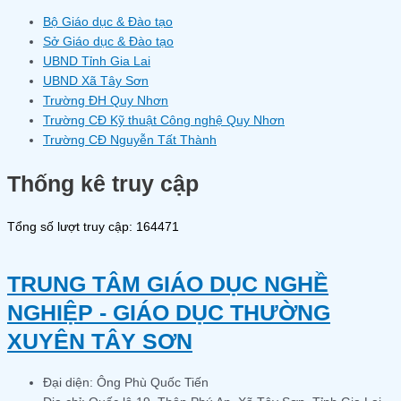
Bộ Giáo dục & Đào tạo
Sở Giáo dục & Đào tạo
UBND Tỉnh Gia Lai
UBND Xã Tây Sơn
Trường ĐH Quy Nhơn
Trường CĐ Kỹ thuật Công nghệ Quy Nhơn
Trường CĐ Nguyễn Tất Thành
Thống kê truy cập
Tổng số lượt truy cập: 164471
TRUNG TÂM GIÁO DỤC NGHỀ
NGHIỆP - GIÁO DỤC THƯỜNG
XUYÊN TÂY SƠN
Đại diện: Ông Phù Quốc Tiến