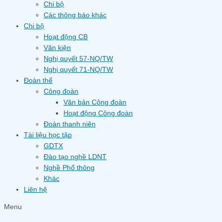
Chi bộ
Các thông báo khác
Chi bộ
Hoạt động CB
Văn kiện
Nghị quyết 57-NQ/TW
Nghị quyết 71-NQ/TW
Đoàn thể
Công đoàn
Văn bản Công đoàn
Hoạt động Công đoàn
Đoàn thanh niên
Tài liệu học tập
GDTX
Đào tạo nghề LDNT
Nghề Phổ thông
Khác
Liên hệ
Menu