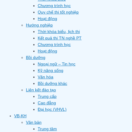
Chương trình học
Quy chế thi tốt nghiệp
Hoạt động
Hướng nghiệp
Thời khóa biểu, lịch thi
Kết quả thi TN nghề PT
Chương trình học
Hoạt động
Bồi dưỡng
Ngoại ngữ – Tin học
Kỹ năng sống
Văn hóa
Bồi dưỡng khác
Liên kết đào tạo
Trung cấp
Cao đẳng
Đại học (VHVL)
VB-KH
Văn bản
Trung tâm