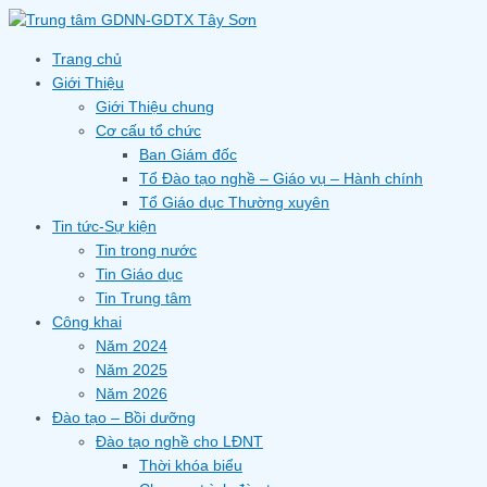
Skip
to
content
Trang chủ
Giới Thiệu
Giới Thiệu chung
Cơ cấu tổ chức
Ban Giám đốc
Tổ Đào tạo nghề – Giáo vụ – Hành chính
Tổ Giáo dục Thường xuyên
Tin tức-Sự kiện
Tin trong nước
Tin Giáo dục
Tin Trung tâm
Công khai
Năm 2024
Năm 2025
Năm 2026
Đào tạo – Bồi dưỡng
Đào tạo nghề cho LĐNT
Thời khóa biểu