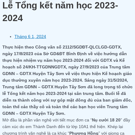
Lễ Tổng kết năm học 2023-
2024
Tháng 6 1, 2024
Thực hiện theo Công văn số 2112/SGDĐT-QLCLGD-GDTX,
ngày 17/8/2023 của Sở GD&ĐT Bình Định về việc hướng dẫn
thực hiện nhiệm vụ năm học 2023-2024 đối với GDTX và Kế
hoạch số 24/KH-TTGDNNGDTX, ngày 27/9/2023 của Trung tâm
GDNN – GDTX Huyện Tây Sơn về việc thực hiện Kế hoạch giáo
dục thường xuyên năm học 2023-2024. Sáng ngày 31/5/2024,
Trung tâm GDNN – GDTX Huyện Tây Sơn đã long trọng tổ chức
lễ Tổng kết năm học 2023-2024 tại sân trung tâm. Buổi lễ đã
diễn ra thành công với sự góp mặt đông đủ của ban giám đốc,
toàn thể các thầy cô và toàn thể các bạn học viên Trung tâm
GDNN – GDTX Huyện Tây Sơn.
Mở đầu là phần văn nghệ với tiết mục đơn ca “
Nụ cười 18 20
” đầy
cảm xúc do em Thành Danh đến từ lớp 10A1 thể hiện. Khép lại
chương trình văn nghệ là ca khúc “
Phượng Hồng
” với giọng ca