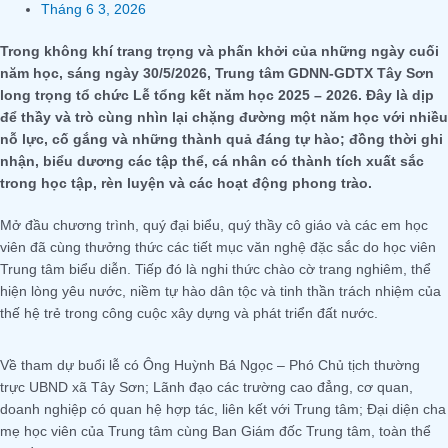
Tháng 6 3, 2026
Trong không khí trang trọng và phấn khởi của những ngày cuối
năm học, sáng ngày 30/5/2026, Trung tâm GDNN-GDTX Tây Sơn
long trọng tổ chức Lễ tổng kết năm học 2025 – 2026. Đây là dịp
để thầy và trò cùng nhìn lại chặng đường một năm học với nhiều
nỗ lực, cố gắng và những thành quả đáng tự hào; đồng thời ghi
nhận, biểu dương các tập thể, cá nhân có thành tích xuất sắc
trong học tập, rèn luyện và các hoạt động phong trào.
Mở đầu chương trình, quý đại biểu, quý thầy cô giáo và các em học
viên đã cùng thưởng thức các tiết mục văn nghệ đặc sắc do học viên
Trung tâm biểu diễn. Tiếp đó là nghi thức chào cờ trang nghiêm, thể
hiện lòng yêu nước, niềm tự hào dân tộc và tinh thần trách nhiệm của
thế hệ trẻ trong công cuộc xây dựng và phát triển đất nước.
Về tham dự buổi lễ có Ông Huỳnh Bá Ngọc – Phó Chủ tịch thường
trực UBND xã Tây Sơn; Lãnh đạo các trường cao đẳng, cơ quan,
doanh nghiệp có quan hệ hợp tác, liên kết với Trung tâm; Đại diện cha
mẹ học viên của Trung tâm cùng Ban Giám đốc Trung tâm, toàn thể