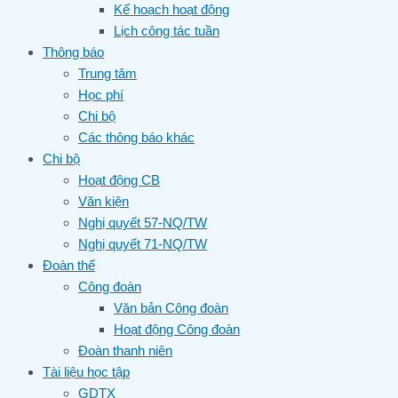
Kế hoạch hoạt động
Lịch công tác tuần
Thông báo
Trung tâm
Học phí
Chi bộ
Các thông báo khác
Chi bộ
Hoạt động CB
Văn kiện
Nghị quyết 57-NQ/TW
Nghị quyết 71-NQ/TW
Đoàn thể
Công đoàn
Văn bản Công đoàn
Hoạt động Công đoàn
Đoàn thanh niên
Tài liệu học tập
GDTX