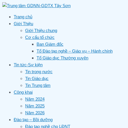
Skip
to
content
Trang chủ
Giới Thiệu
Giới Thiệu chung
Cơ cấu tổ chức
Ban Giám đốc
Tổ Đào tạo nghề – Giáo vụ – Hành chính
Tổ Giáo dục Thường xuyên
Tin tức-Sự kiện
Tin trong nước
Tin Giáo dục
Tin Trung tâm
Công khai
Năm 2024
Năm 2025
Năm 2026
Đào tạo – Bồi dưỡng
Đào tạo nghề cho LĐNT