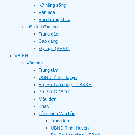
Kỹ năng sống
Văn hóa
Bồi dưỡng khác
Liên kết đào tạo
Trung cấp
Cao đẳng
Đại học (VHVL)
VB-KH
Văn bản
Trung tâm
UBND Tỉnh, Huyện
Bộ, Sở Lao động – TB&XH
Bộ, Sở GD&ĐT
Mẫu đơn
Khác
Tải nhanh Văn bản
Trung tâm
UBND Tỉnh, Huyện