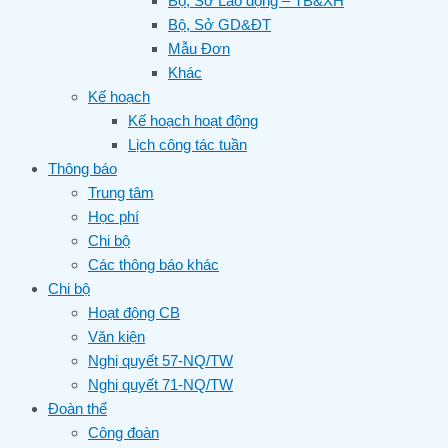
Bộ, Sở Lao động – TB&XH
Bộ, Sở GD&ĐT
Mẫu Đơn
Khác
Kế hoạch
Kế hoạch hoạt động
Lịch công tác tuần
Thông báo
Trung tâm
Học phí
Chi bộ
Các thông báo khác
Chi bộ
Hoạt động CB
Văn kiện
Nghị quyết 57-NQ/TW
Nghị quyết 71-NQ/TW
Đoàn thể
Công đoàn