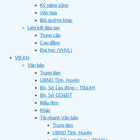
Kỹ năng sống
Văn hóa
Bồi dưỡng khác
Liên kết đào tạo
Trung cấp
Cao đẳng
Đại học (VHVL)
VB-KH
Văn bản
Trung tâm
UBND Tỉnh, Huyện
Bộ, Sở Lao động – TB&XH
Bộ, Sở GD&ĐT
Mẫu đơn
Khác
Tải nhanh Văn bản
Trung tâm
UBND Tỉnh, Huyện