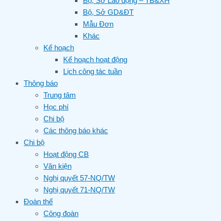
Bộ, Sở Lao động – TB&XH
Bộ, Sở GD&ĐT
Mẫu Đơn
Khác
Kế hoạch
Kế hoạch hoạt động
Lịch công tác tuần
Thông báo
Trung tâm
Học phí
Chi bộ
Các thông báo khác
Chi bộ
Hoạt động CB
Văn kiện
Nghị quyết 57-NQ/TW
Nghị quyết 71-NQ/TW
Đoàn thể
Công đoàn