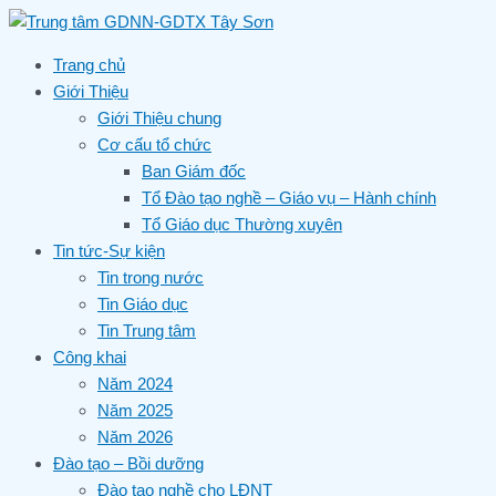
Skip
to
content
Trang chủ
Giới Thiệu
Giới Thiệu chung
Cơ cấu tổ chức
Ban Giám đốc
Tổ Đào tạo nghề – Giáo vụ – Hành chính
Tổ Giáo dục Thường xuyên
Tin tức-Sự kiện
Tin trong nước
Tin Giáo dục
Tin Trung tâm
Công khai
Năm 2024
Năm 2025
Năm 2026
Đào tạo – Bồi dưỡng
Đào tạo nghề cho LĐNT