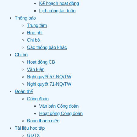
Kế hoạch hoạt động
Lịch công tác tuần
Thông báo
Trung tâm
Học phí
Chi bộ
Các thông báo khác
Chi bộ
Hoạt động CB
Văn kiện
Nghị quyết 57-NQ/TW
Nghị quyết 71-NQ/TW
Đoàn thể
Công đoàn
Văn bản Công đoàn
Hoạt động Công đoàn
Đoàn thanh niên
Tài liệu học tập
GDTX