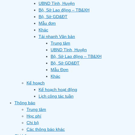
UBND Tỉnh, Huyện
Bộ, Sở Lao động – TB&XH
Bộ, Sở GD&ĐT
Mẫu đơn
Khác
Tải nhanh Văn bản
Trung tâm
UBND Tỉnh, Huyện
Bộ, Sở Lao động – TB&XH
Bộ, Sở GD&ĐT
Mẫu Đơn
Khác
Kế hoạch
Kế hoạch hoạt động
Lịch công tác tuần
Thông báo
Trung tâm
Học phí
Chi bộ
Các thông báo khác