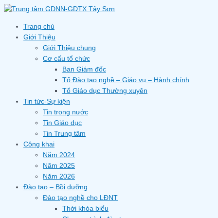
Skip
to
content
Trang chủ
Giới Thiệu
Giới Thiệu chung
Cơ cấu tổ chức
Ban Giám đốc
Tổ Đào tạo nghề – Giáo vụ – Hành chính
Tổ Giáo dục Thường xuyên
Tin tức-Sự kiện
Tin trong nước
Tin Giáo dục
Tin Trung tâm
Công khai
Năm 2024
Năm 2025
Năm 2026
Đào tạo – Bồi dưỡng
Đào tạo nghề cho LĐNT
Thời khóa biểu