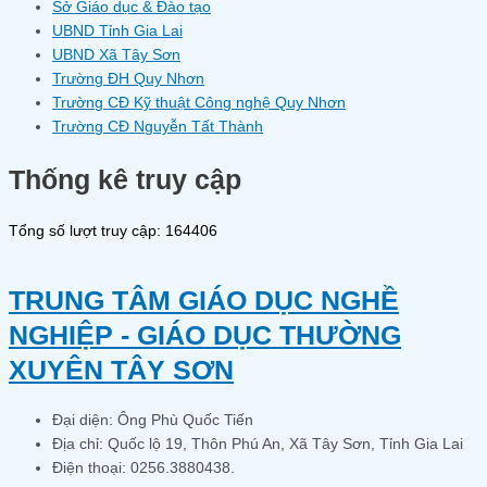
Sở Giáo dục & Đào tạo
UBND Tỉnh Gia Lai
UBND Xã Tây Sơn
Trường ĐH Quy Nhơn
Trường CĐ Kỹ thuật Công nghệ Quy Nhơn
Trường CĐ Nguyễn Tất Thành
Thống kê truy cập
Tổng số lượt truy cập: 164406
TRUNG TÂM GIÁO DỤC NGHỀ
NGHIỆP - GIÁO DỤC THƯỜNG
XUYÊN TÂY SƠN
Đại diện: Ông Phù Quốc Tiến
Địa chỉ: Quốc lộ 19, Thôn Phú An, Xã Tây Sơn, Tỉnh Gia Lai
Điện thoại: 0256.3880438.