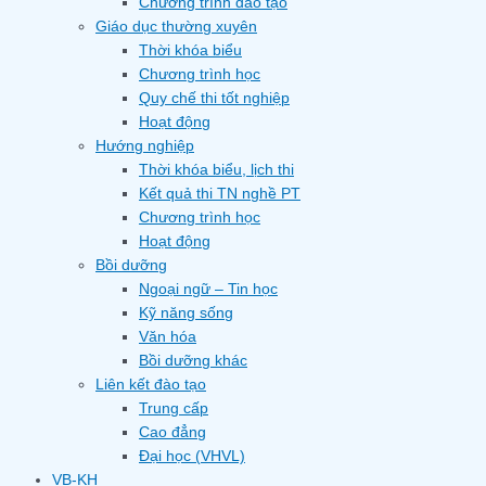
Chương trình đào tạo
Giáo dục thường xuyên
Thời khóa biểu
Chương trình học
Quy chế thi tốt nghiệp
Hoạt động
Hướng nghiệp
Thời khóa biểu, lịch thi
Kết quả thi TN nghề PT
Chương trình học
Hoạt động
Bồi dưỡng
Ngoại ngữ – Tin học
Kỹ năng sống
Văn hóa
Bồi dưỡng khác
Liên kết đào tạo
Trung cấp
Cao đẳng
Đại học (VHVL)
VB-KH