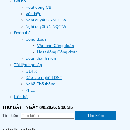
Chi bộ
Hoạt động CB
Văn kiện
Nghị quyết 57-NQ/TW
Nghị quyết 71-NQ/TW
Đoàn thể
Công đoàn
Văn bản Công đoàn
Hoạt động Công đoàn
Đoàn thanh niên
Tài liệu học tập
GDTX
Đào tạo nghề LDNT
Nghề Phổ thông
Khác
Liên hệ
THỨ BẢY
, NGÀY 8/8/2026,
5:00:26
Tìm kiếm
Tìm kiếm