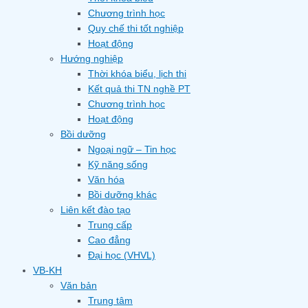
Chương trình học
Quy chế thi tốt nghiệp
Hoạt động
Hướng nghiệp
Thời khóa biểu, lịch thi
Kết quả thi TN nghề PT
Chương trình học
Hoạt động
Bồi dưỡng
Ngoại ngữ – Tin học
Kỹ năng sống
Văn hóa
Bồi dưỡng khác
Liên kết đào tạo
Trung cấp
Cao đẳng
Đại học (VHVL)
VB-KH
Văn bản
Trung tâm