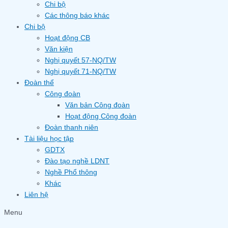
Chi bộ
Các thông báo khác
Chi bộ
Hoạt động CB
Văn kiện
Nghị quyết 57-NQ/TW
Nghị quyết 71-NQ/TW
Đoàn thể
Công đoàn
Văn bản Công đoàn
Hoạt động Công đoàn
Đoàn thanh niên
Tài liệu học tập
GDTX
Đào tạo nghề LDNT
Nghề Phổ thông
Khác
Liên hệ
Menu