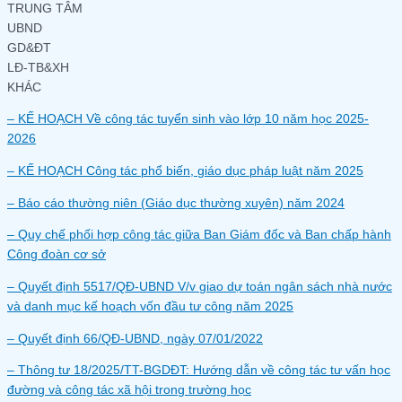
TRUNG TÂM
UBND
GD&ĐT
LĐ-TB&XH
KHÁC
– KẾ HOẠCH Về công tác tuyển sinh vào lớp 10 năm học 2025-
2026
– KẾ HOẠCH Công tác phổ biến, giáo dục pháp luật năm 2025
– Báo cáo thường niên (Giáo dục thường xuyên) năm 2024
– Quy chế phối hợp công tác giữa Ban Giám đốc và Ban chấp hành
Công đoàn cơ sở
– Quyết định 5517/QĐ-UBND V/v giao dự toán ngân sách nhà nước
và danh mục kế hoạch vốn đầu tư công năm 2025
– Quyết định 66/QĐ-UBND, ngày 07/01/2022
– Thông tư 18/2025/TT-BGDĐT: Hướng dẫn về công tác tư vấn học
đường và công tác xã hội trong trường học