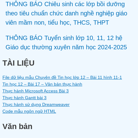
THÔNG BÁO Chiêu sinh các lớp bồi dưỡng
theo tiêu chuẩn chức danh nghề nghiệp giáo
viên mầm non, tiểu học, THCS, THPT
THÔNG BÁO Tuyển sinh lớp 10, 11, 12 hệ
Giáo dục thường xuyên năm học 2024-2025
TÀI LIỆU
File dữ liệu mẫu Chuyên đề Tin học lớp 12 – Bài 11 hình 11-1
Tin học 12 – Bài 17 – Văn bản thực hành
Thực hành Microsoft Access Bài 3
Thực hành Gantt bài 3
Thực hành sử dụng Dreamweaver
Code mẫu ngôn ngữ HTML
Văn bản