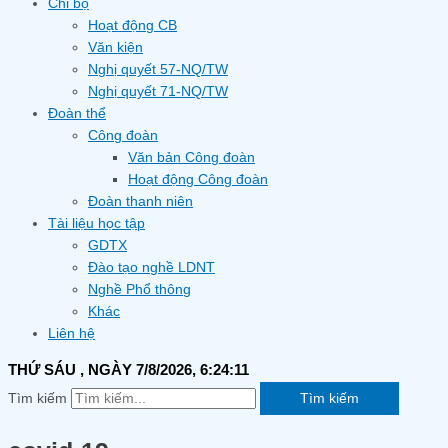
Chi bộ
Hoạt động CB
Văn kiện
Nghị quyết 57-NQ/TW
Nghị quyết 71-NQ/TW
Đoàn thể
Công đoàn
Văn bản Công đoàn
Hoạt động Công đoàn
Đoàn thanh niên
Tài liệu học tập
GDTX
Đào tạo nghề LDNT
Nghề Phổ thông
Khác
Liên hệ
THỨ SÁU
, NGÀY 7/8/2026,
6:24:12
Tìm kiếm
Tìm kiếm