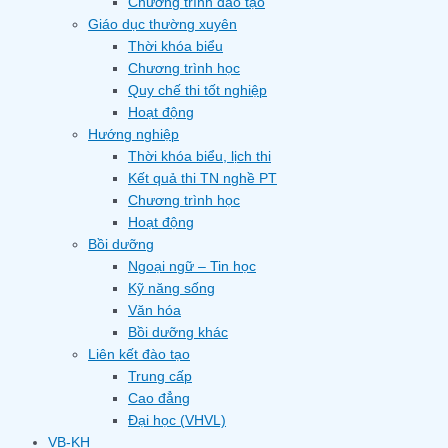
Chương trình đào tạo
Giáo dục thường xuyên
Thời khóa biểu
Chương trình học
Quy chế thi tốt nghiệp
Hoạt động
Hướng nghiệp
Thời khóa biểu, lịch thi
Kết quả thi TN nghề PT
Chương trình học
Hoạt động
Bồi dưỡng
Ngoại ngữ – Tin học
Kỹ năng sống
Văn hóa
Bồi dưỡng khác
Liên kết đào tạo
Trung cấp
Cao đẳng
Đại học (VHVL)
VB-KH