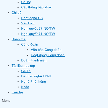
Chi bộ
Các thông báo khác
Chi bộ
Hoạt động CB
Văn kiện
Nghị quyết 57-NQ/TW
Nghị quyết 71-NQ/TW
Đoàn thể
Công đoàn
Văn bản Công đoàn
Hoạt động Công đoàn
Đoàn thanh niên
Tài liệu học tập
GDTX
Đào tạo nghề LDNT
Nghề Phổ thông
Khác
Liên hệ
Menu