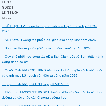
UBND
GD&ĐT
LĐ-TB&XH
KHÁC
– KẾ HOẠCH Về công tác tuyển sinh vào lớp 10 năm học 2025-
2026
– KẾ HOẠCH Công tác phổ biến, giáo dục pháp luật năm 2025
– Báo cáo thường niên (Giáo dục thường xuyên) năm 2024
– Quy chế phối hợp công tác giữa Ban Giám đốc và Ban chấp hành
Công đoàn cơ sở
– Quyết định 5517/QĐ-UBND V/v giao dự toán ngân sách nhà nước
và danh mục kế hoạch vốn đầu tư công năm 2025
– Quyết định 66/QĐ-UBND, ngày 07/01/2022
– Thông tư 18/2025/TT-BGDĐT: Hướng dẫn về công tác tư vấn học
đường và công tác xã hội trong trường học