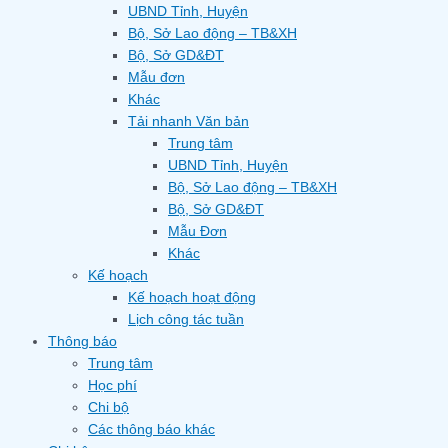
UBND Tỉnh, Huyện
Bộ, Sở Lao động – TB&XH
Bộ, Sở GD&ĐT
Mẫu đơn
Khác
Tải nhanh Văn bản
Trung tâm
UBND Tỉnh, Huyện
Bộ, Sở Lao động – TB&XH
Bộ, Sở GD&ĐT
Mẫu Đơn
Khác
Kế hoạch
Kế hoạch hoạt động
Lịch công tác tuần
Thông báo
Trung tâm
Học phí
Chi bộ
Các thông báo khác