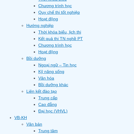
Chương trình học
Quy chế thi tốt nghiệp
Hoạt động
Hướng nghiệp
Thời khóa biểu, lịch thi
Kết quả thi TN nghề PT
Chương trình học
Hoạt động
Bồi dưỡng
Ngoại ngữ – Tin học
Kỹ năng sống
Văn hóa
Bồi dưỡng khác
Liên kết đào tạo
Trung cấp
Cao đẳng
Đại học (VHVL)
VB-KH
Văn bản
Trung tâm