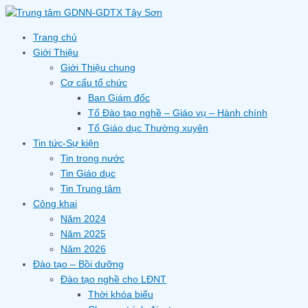
Skip
to
content
Trang chủ
Giới Thiệu
Giới Thiệu chung
Cơ cấu tổ chức
Ban Giám đốc
Tổ Đào tạo nghề – Giáo vụ – Hành chính
Tổ Giáo dục Thường xuyên
Tin tức-Sự kiện
Tin trong nước
Tin Giáo dục
Tin Trung tâm
Công khai
Năm 2024
Năm 2025
Năm 2026
Đào tạo – Bồi dưỡng
Đào tạo nghề cho LĐNT
Thời khóa biểu