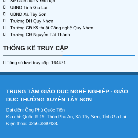
Sở Giáo dục & Đào tạo
UBND Tỉnh Gia Lai
UBND Xã Tây Sơn
Trường ĐH Quy Nhơn
Trường CĐ Kỹ thuật Công nghệ Quy Nhơn
Trường CĐ Nguyễn Tất Thành
THỐNG KÊ TRUY CẬP
Tổng số lượt truy cập: 164471
TRUNG TÂM GIÁO DỤC NGHỀ NGHIỆP - GIÁO
DỤC THƯỜNG XUYÊN TÂY SƠN
Đại diện: Ông Phù Quốc Tiến
Địa chỉ: Quốc lộ 19, Thôn Phú An, Xã Tây Sơn, Tỉnh Gia Lai
Điện thoại: 0256.3880438.