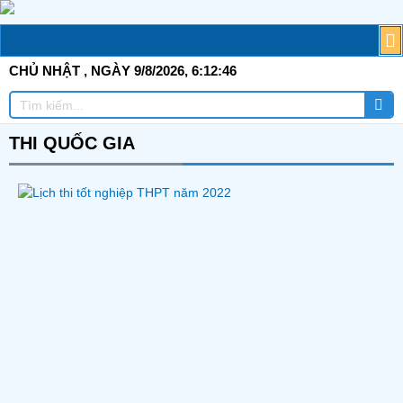
Skip
to
M
T
G
TI
C
Đ
T
Đ
TÀ
content
CHỦ NHẬT
, NGÀY 9/8/2026,
6:12:46
Tì
Tìm
ki
kiếm
THI QUỐC GIA