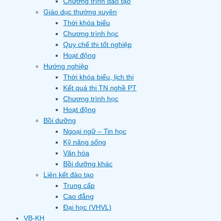
Chương trình đào tạo
Giáo dục thường xuyên
Thời khóa biểu
Chương trình học
Quy chế thi tốt nghiệp
Hoạt động
Hướng nghiệp
Thời khóa biểu, lịch thi
Kết quả thi TN nghề PT
Chương trình học
Hoạt động
Bồi dưỡng
Ngoại ngữ – Tin học
Kỹ năng sống
Văn hóa
Bồi dưỡng khác
Liên kết đào tạo
Trung cấp
Cao đẳng
Đại học (VHVL)
VB-KH