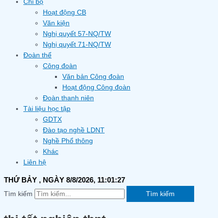
Chi bộ
Hoạt động CB
Văn kiện
Nghị quyết 57-NQ/TW
Nghị quyết 71-NQ/TW
Đoàn thể
Công đoàn
Văn bản Công đoàn
Hoạt động Công đoàn
Đoàn thanh niên
Tài liệu học tập
GDTX
Đào tạo nghề LDNT
Nghề Phổ thông
Khác
Liên hệ
THỨ BẢY
, NGÀY 8/8/2026,
11:01:28
Tìm kiếm
Tìm kiếm