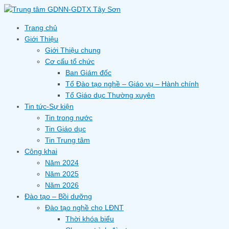
Skip
to
content
Trang chủ
Giới Thiệu
Giới Thiệu chung
Cơ cấu tổ chức
Ban Giám đốc
Tổ Đào tạo nghề – Giáo vụ – Hành chính
Tổ Giáo dục Thường xuyên
Tin tức-Sự kiện
Tin trong nước
Tin Giáo dục
Tin Trung tâm
Công khai
Năm 2024
Năm 2025
Năm 2026
Đào tạo – Bồi dưỡng
Đào tạo nghề cho LĐNT
Thời khóa biểu