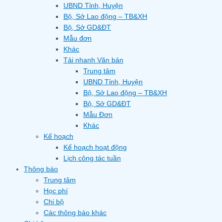
UBND Tỉnh, Huyện
Bộ, Sở Lao động – TB&XH
Bộ, Sở GD&ĐT
Mẫu đơn
Khác
Tải nhanh Văn bản
Trung tâm
UBND Tỉnh, Huyện
Bộ, Sở Lao động – TB&XH
Bộ, Sở GD&ĐT
Mẫu Đơn
Khác
Kế hoạch
Kế hoạch hoạt động
Lịch công tác tuần
Thông báo
Trung tâm
Học phí
Chi bộ
Các thông báo khác