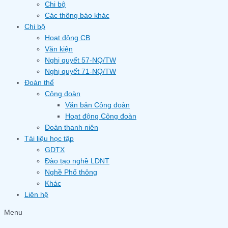
Chi bộ
Các thông báo khác
Chi bộ
Hoạt động CB
Văn kiện
Nghị quyết 57-NQ/TW
Nghị quyết 71-NQ/TW
Đoàn thể
Công đoàn
Văn bản Công đoàn
Hoạt động Công đoàn
Đoàn thanh niên
Tài liệu học tập
GDTX
Đào tạo nghề LDNT
Nghề Phổ thông
Khác
Liên hệ
Menu