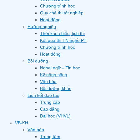
Chương trình học
Quy chế thi tốt nghiệp
Hoạt động
Hướng nghiệp
Thời khóa biểu, lịch thi
Kết quả thi TN nghề PT
Chương trình học
Hoạt động
Bồi dưỡng
Ngoại ngữ – Tin học
Kỹ năng sống
Văn hóa
Bồi dưỡng khác
Liên kết đào tạo
Trung cấp
Cao đẳng
Đại học (VHVL)
VB-KH
Văn bản
Trung tâm