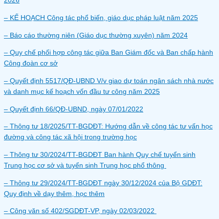
2026
– KẾ HOẠCH Công tác phổ biến, giáo dục pháp luật năm 2025
– Báo cáo thường niên (Giáo dục thường xuyên) năm 2024
– Quy chế phối hợp công tác giữa Ban Giám đốc và Ban chấp hành
Công đoàn cơ sở
– Quyết định 5517/QĐ-UBND V/v giao dự toán ngân sách nhà nước
và danh mục kế hoạch vốn đầu tư công năm 2025
– Quyết định 66/QĐ-UBND, ngày 07/01/2022
– Thông tư 18/2025/TT-BGDĐT: Hướng dẫn về công tác tư vấn học
đường và công tác xã hội trong trường học
– Thông tư 30/2024/TT-BGDĐT Ban hành Quy chế tuyển sinh
Trung học cơ sở và tuyển sinh Trung học phổ thông
– Thông tư 29/2024/TT-BGDĐT ngày 30/12/2024 của Bộ GDĐT:
Quy định về dạy thêm, học thêm
– Công văn số 402/SGDĐT-VP, ngày 02/03/2022