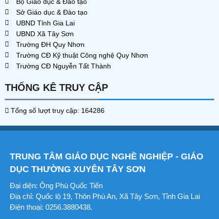
Bộ Giáo dục & Đào tạo
Sở Giáo dục & Đào tạo
UBND Tỉnh Gia Lai
UBND Xã Tây Sơn
Trường ĐH Quy Nhơn
Trường CĐ Kỹ thuật Công nghệ Quy Nhơn
Trường CĐ Nguyễn Tất Thành
THỐNG KÊ TRUY CẬP
Tổng số lượt truy cập: 164286
TRUNG TÂM GIÁO DỤC NGHỀ NGHIỆP - GIÁO
DỤC THƯỜNG XUYÊN TÂY SƠN
Đại diện: Ông Phù Quốc Tiến
Địa chỉ: Quốc lộ 19, Thôn Phú An, Xã Tây Sơn, Tỉnh Gia Lai
Điện thoại: 0256.3880438.