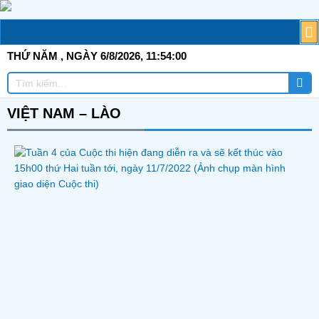
Skip
to
M
T
G
TI
C
Đ
T
Đ
TÀ
content
THỨ NĂM
, NGÀY 6/8/2026,
11:54:00
Tì
Tìm
ki
kiếm
VIỆT NAM – LÀO