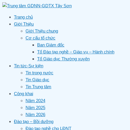
Skip
to
content
Trang chủ
Giới Thiệu
Giới Thiệu chung
Cơ cấu tổ chức
Ban Giám đốc
Tổ Đào tạo nghề – Giáo vụ – Hành chính
Tổ Giáo dục Thường xuyên
Tin tức-Sự kiện
Tin trong nước
Tin Giáo dục
Tin Trung tâm
Công khai
Năm 2024
Năm 2025
Năm 2026
Đào tạo – Bồi dưỡng
Đào tạo nghề cho LĐNT