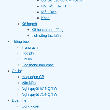
Bộ, Sở Lao động – TB&XH
Bộ, Sở GD&ĐT
Mẫu Đơn
Khác
Kế hoạch
Kế hoạch hoạt động
Lịch công tác tuần
Thông báo
Trung tâm
Học phí
Chi bộ
Các thông báo khác
Chi bộ
Hoạt động CB
Văn kiện
Nghị quyết 57-NQ/TW
Nghị quyết 71-NQ/TW
Đoàn thể
Công đoàn