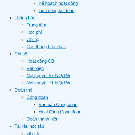
Kế hoạch hoạt động
Lịch công tác tuần
Thông báo
Trung tâm
Học phí
Chi bộ
Các thông báo khác
Chi bộ
Hoạt động CB
Văn kiện
Nghị quyết 57-NQ/TW
Nghị quyết 71-NQ/TW
Đoàn thể
Công đoàn
Văn bản Công đoàn
Hoạt động Công đoàn
Đoàn thanh niên
Tài liệu học tập
GDTX