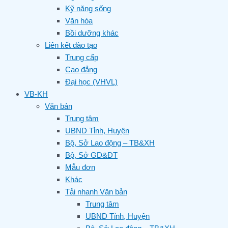
Kỹ năng sống
Văn hóa
Bồi dưỡng khác
Liên kết đào tạo
Trung cấp
Cao đẳng
Đại học (VHVL)
VB-KH
Văn bản
Trung tâm
UBND Tỉnh, Huyện
Bộ, Sở Lao động – TB&XH
Bộ, Sở GD&ĐT
Mẫu đơn
Khác
Tải nhanh Văn bản
Trung tâm
UBND Tỉnh, Huyện