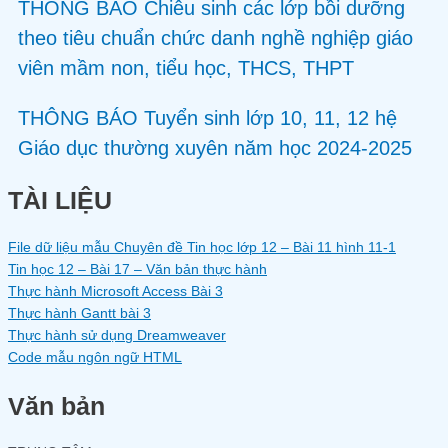
THÔNG BÁO Chiêu sinh các lớp bồi dưỡng
theo tiêu chuẩn chức danh nghề nghiệp giáo
viên mầm non, tiểu học, THCS, THPT
THÔNG BÁO Tuyển sinh lớp 10, 11, 12 hệ
Giáo dục thường xuyên năm học 2024-2025
TÀI LIỆU
File dữ liệu mẫu Chuyên đề Tin học lớp 12 – Bài 11 hình 11-1
Tin học 12 – Bài 17 – Văn bản thực hành
Thực hành Microsoft Access Bài 3
Thực hành Gantt bài 3
Thực hành sử dụng Dreamweaver
Code mẫu ngôn ngữ HTML
Văn bản