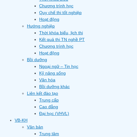
Chương trình học
Quy chế thi tốt nghiệp
Hoạt động
Hướng nghiệp
Thời khóa biểu, lịch thi
Kết quả thi TN nghề PT
Chương trình học
Hoạt động
Bồi dưỡng
Ngoại ngữ – Tin học
Kỹ năng sống
Văn hóa
Bồi dưỡng khác
Liên kết đào tạo
Trung cấp
Cao đẳng
Đại học (VHVL)
VB-KH
Văn bản
Trung tâm