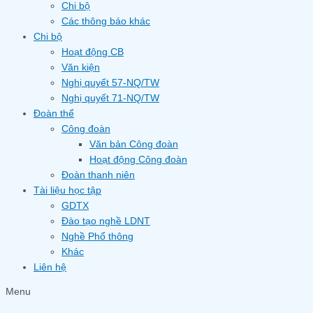
Chi bộ
Các thông báo khác
Chi bộ
Hoạt động CB
Văn kiện
Nghị quyết 57-NQ/TW
Nghị quyết 71-NQ/TW
Đoàn thể
Công đoàn
Văn bản Công đoàn
Hoạt động Công đoàn
Đoàn thanh niên
Tài liệu học tập
GDTX
Đào tạo nghề LDNT
Nghề Phổ thông
Khác
Liên hệ
Menu