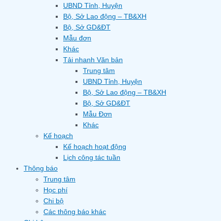
UBND Tỉnh, Huyện
Bộ, Sở Lao động – TB&XH
Bộ, Sở GD&ĐT
Mẫu đơn
Khác
Tải nhanh Văn bản
Trung tâm
UBND Tỉnh, Huyện
Bộ, Sở Lao động – TB&XH
Bộ, Sở GD&ĐT
Mẫu Đơn
Khác
Kế hoạch
Kế hoạch hoạt động
Lịch công tác tuần
Thông báo
Trung tâm
Học phí
Chi bộ
Các thông báo khác