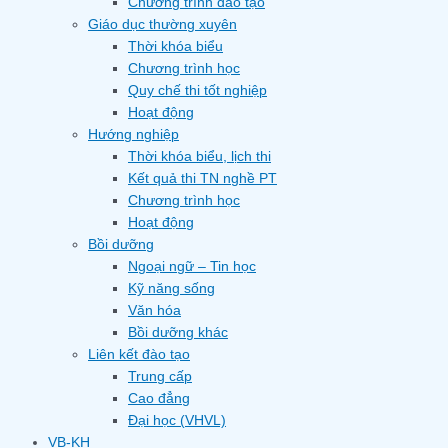
Chương trình đào tạo
Giáo dục thường xuyên
Thời khóa biểu
Chương trình học
Quy chế thi tốt nghiệp
Hoạt động
Hướng nghiệp
Thời khóa biểu, lịch thi
Kết quả thi TN nghề PT
Chương trình học
Hoạt động
Bồi dưỡng
Ngoại ngữ – Tin học
Kỹ năng sống
Văn hóa
Bồi dưỡng khác
Liên kết đào tạo
Trung cấp
Cao đẳng
Đại học (VHVL)
VB-KH