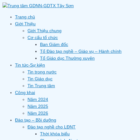
Skip
to
content
Trang chủ
Giới Thiệu
Giới Thiệu chung
Cơ cấu tổ chức
Ban Giám đốc
Tổ Đào tạo nghề – Giáo vụ – Hành chính
Tổ Giáo dục Thường xuyên
Tin tức-Sự kiện
Tin trong nước
Tin Giáo dục
Tin Trung tâm
Công khai
Năm 2024
Năm 2025
Năm 2026
Đào tạo – Bồi dưỡng
Đào tạo nghề cho LĐNT
Thời khóa biểu