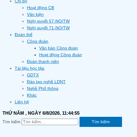
Chi bộ
Hoạt động CB
Văn kiện
Nghị quyết 57-NQ/TW
Nghị quyết 71-NQ/TW
Đoàn thể
Công đoàn
Văn bản Công đoàn
Hoạt động Công đoàn
Đoàn thanh niên
Tài liệu học tập
GDTX
Đào tạo nghề LDNT
Nghề Phổ thông
Khác
Liên hệ
THỨ NĂM
, NGÀY 6/8/2026,
11:44:55
Tìm kiếm
Tìm kiếm