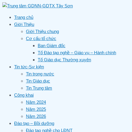
Skip
to
content
Trang chủ
Giới Thiệu
Giới Thiệu chung
Cơ cấu tổ chức
Ban Giám đốc
Tổ Đào tạo nghề – Giáo vụ – Hành chính
Tổ Giáo dục Thường xuyên
Tin tức-Sự kiện
Tin trong nước
Tin Giáo dục
Tin Trung tâm
Công khai
Năm 2024
Năm 2025
Năm 2026
Đào tạo – Bồi dưỡng
Đào tạo nghề cho LĐNT