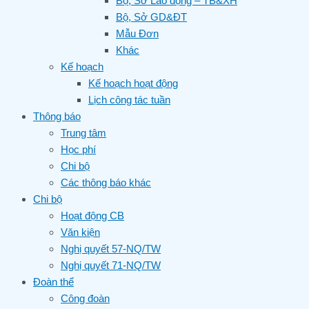
Bộ, Sở Lao động – TB&XH
Bộ, Sở GD&ĐT
Mẫu Đơn
Khác
Kế hoạch
Kế hoạch hoạt động
Lịch công tác tuần
Thông báo
Trung tâm
Học phí
Chi bộ
Các thông báo khác
Chi bộ
Hoạt động CB
Văn kiện
Nghị quyết 57-NQ/TW
Nghị quyết 71-NQ/TW
Đoàn thể
Công đoàn