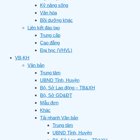
Kỹ năng sống
Văn hóa
Bồi dưỡng khác
Liên kết đào tạo
Trung cấp
Cao đẳng
Đại học (VHVL)
VB-KH
Văn bản
Trung tâm
UBND Tỉnh, Huyện
Bộ, Sở Lao động – TB&XH
Bộ, Sở GD&ĐT
Mẫu đơn
Khác
Tải nhanh Văn bản
Trung tâm
UBND Tỉnh, Huyện