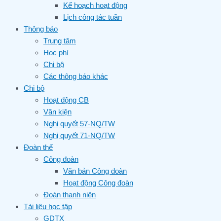
Kế hoạch hoạt động
Lịch công tác tuần
Thông báo
Trung tâm
Học phí
Chi bộ
Các thông báo khác
Chi bộ
Hoạt động CB
Văn kiện
Nghị quyết 57-NQ/TW
Nghị quyết 71-NQ/TW
Đoàn thể
Công đoàn
Văn bản Công đoàn
Hoạt động Công đoàn
Đoàn thanh niên
Tài liệu học tập
GDTX