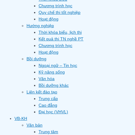
Chương trình học
Quy chế thi tốt nghiệp
Hoạt động
Hướng nghiệp
Thời khóa biểu, lịch thi
Kết quả thi TN nghề PT
Chương trình học
Hoạt động
Bồi dưỡng
Ngoại ngữ – Tin học
Kỹ năng sống
Văn hóa
Bồi dưỡng khác
Liên kết đào tạo
Trung cấp
Cao đẳng
Đại học (VHVL)
VB-KH
Văn bản
Trung tâm