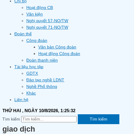
Chi bộ
Hoạt động CB
Văn kiện
Nghị quyết 57-NQ/TW
Nghị quyết 71-NQ/TW
Đoàn thể
Công đoàn
Văn bản Công đoàn
Hoạt động Công đoàn
Đoàn thanh niên
Tài liệu học tập
GDTX
Đào tạo nghề LDNT
Nghề Phổ thông
Khác
Liên hệ
THỨ HAI
, NGÀY 10/8/2026,
1:25:33
Tìm kiếm
Tìm kiếm
giao dịch