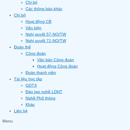
Chi bộ
Các thông báo khác
Chi bộ
Hoạt động CB
Văn kiện
Nghị quyết 57-NQ/TW
Nghị quyết 71-NQ/TW
Đoàn thể
Công đoàn
Văn bản Công đoàn
Hoạt động Công đoàn
Đoàn thanh niên
Tài liệu học tập
GDTX
Đào tạo nghề LDNT
Nghề Phổ thông
Khác
Liên hệ
Menu