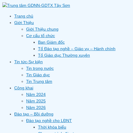
Skip
to
content
Trang chủ
Giới Thiệu
Giới Thiệu chung
Cơ cấu tổ chức
Ban Giám đốc
Tổ Đào tạo nghề – Giáo vụ – Hành chính
Tổ Giáo dục Thường xuyên
Tin tức-Sự kiện
Tin trong nước
Tin Giáo dục
Tin Trung tâm
Công khai
Năm 2024
Năm 2025
Năm 2026
Đào tạo – Bồi dưỡng
Đào tạo nghề cho LĐNT
Thời khóa biểu