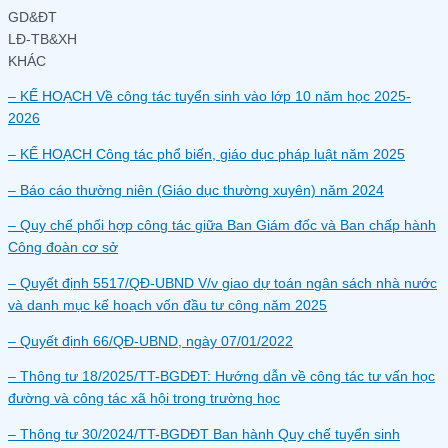
GD&ĐT
LĐ-TB&XH
KHÁC
– KẾ HOẠCH Về công tác tuyển sinh vào lớp 10 năm học 2025-
2026
– KẾ HOẠCH Công tác phổ biến, giáo dục pháp luật năm 2025
– Báo cáo thường niên (Giáo dục thường xuyên) năm 2024
– Quy chế phối hợp công tác giữa Ban Giám đốc và Ban chấp hành
Công đoàn cơ sở
– Quyết định 5517/QĐ-UBND V/v giao dự toán ngân sách nhà nước
và danh mục kế hoạch vốn đầu tư công năm 2025
– Quyết định 66/QĐ-UBND, ngày 07/01/2022
– Thông tư 18/2025/TT-BGDĐT: Hướng dẫn về công tác tư vấn học
đường và công tác xã hội trong trường học
– Thông tư 30/2024/TT-BGDĐT Ban hành Quy chế tuyển sinh