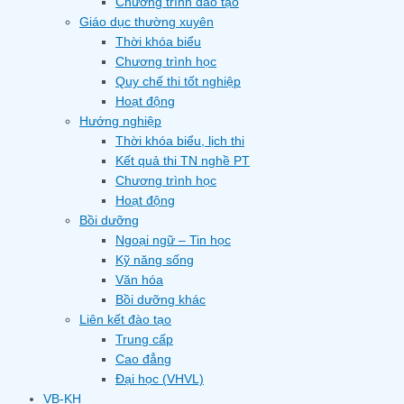
Chương trình đào tạo
Giáo dục thường xuyên
Thời khóa biểu
Chương trình học
Quy chế thi tốt nghiệp
Hoạt động
Hướng nghiệp
Thời khóa biểu, lịch thi
Kết quả thi TN nghề PT
Chương trình học
Hoạt động
Bồi dưỡng
Ngoại ngữ – Tin học
Kỹ năng sống
Văn hóa
Bồi dưỡng khác
Liên kết đào tạo
Trung cấp
Cao đẳng
Đại học (VHVL)
VB-KH