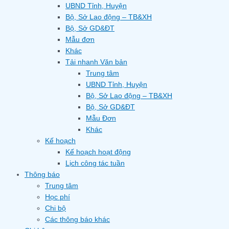
UBND Tỉnh, Huyện
Bộ, Sở Lao động – TB&XH
Bộ, Sở GD&ĐT
Mẫu đơn
Khác
Tải nhanh Văn bản
Trung tâm
UBND Tỉnh, Huyện
Bộ, Sở Lao động – TB&XH
Bộ, Sở GD&ĐT
Mẫu Đơn
Khác
Kế hoạch
Kế hoạch hoạt động
Lịch công tác tuần
Thông báo
Trung tâm
Học phí
Chi bộ
Các thông báo khác