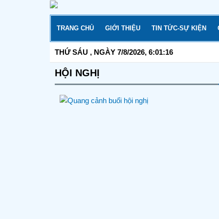
Skip
to
content
TRANG CHỦ
GIỚI THIỆU
TIN TỨC-SỰ KIỆN
THỨ SÁU
, NGÀY 7/8/2026,
6:01:16
HỘI NGHỊ