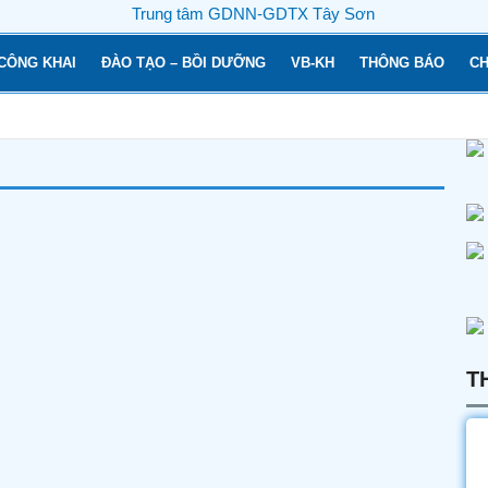
CÔNG KHAI
ĐÀO TẠO – BỒI DƯỠNG
VB-KH
THÔNG BÁO
CH
T