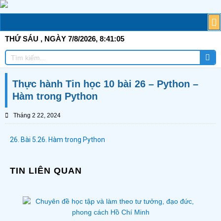
Skip
to
M
T
G
TI
C
Đ
T
Đ
TÀ
content
THỨ SÁU
, NGÀY 7/8/2026,
8:41:05
Tì
Tìm
ki
kiếm
Thực hành Tin học 10 bài 26 – Python –
Hàm trong Python
Tháng 2 22, 2024
26. Bài 5.26. Hàm trong Python
TIN LIÊN QUAN