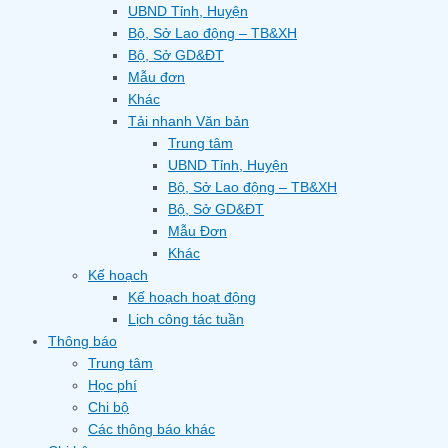
UBND Tỉnh, Huyện
Bộ, Sở Lao động – TB&XH
Bộ, Sở GD&ĐT
Mẫu đơn
Khác
Tải nhanh Văn bản
Trung tâm
UBND Tỉnh, Huyện
Bộ, Sở Lao động – TB&XH
Bộ, Sở GD&ĐT
Mẫu Đơn
Khác
Kế hoạch
Kế hoạch hoạt động
Lịch công tác tuần
Thông báo
Trung tâm
Học phí
Chi bộ
Các thông báo khác