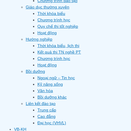
Chương trình đào tạo
Giáo dục thường xuyên
Thời khóa biểu
Chương trình học
Quy chế thi tốt nghiệp
Hoạt động
Hướng nghiệp
Thời khóa biểu, lịch thi
Kết quả thi TN nghề PT
Chương trình học
Hoạt động
Bồi dưỡng
Ngoại ngữ – Tin học
Kỹ năng sống
Văn hóa
Bồi dưỡng khác
Liên kết đào tạo
Trung cấp
Cao đẳng
Đại học (VHVL)
VB-KH