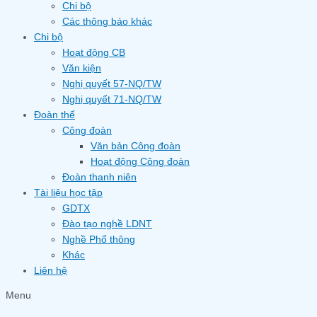
Chi bộ
Các thông báo khác
Chi bộ
Hoạt động CB
Văn kiện
Nghị quyết 57-NQ/TW
Nghị quyết 71-NQ/TW
Đoàn thể
Công đoàn
Văn bản Công đoàn
Hoạt động Công đoàn
Đoàn thanh niên
Tài liệu học tập
GDTX
Đào tạo nghề LDNT
Nghề Phổ thông
Khác
Liên hệ
Menu