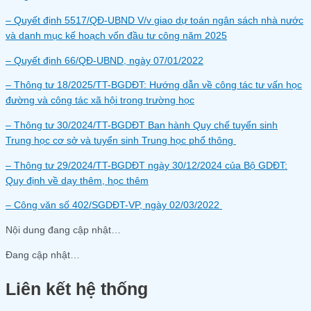
– Quyết định 5517/QĐ-UBND V/v giao dự toán ngân sách nhà nước
và danh mục kế hoạch vốn đầu tư công năm 2025
– Quyết định 66/QĐ-UBND, ngày 07/01/2022
– Thông tư 18/2025/TT-BGDĐT: Hướng dẫn về công tác tư vấn học
đường và công tác xã hội trong trường học
– Thông tư 30/2024/TT-BGDĐT Ban hành Quy chế tuyển sinh
Trung học cơ sở và tuyển sinh Trung học phổ thông
– Thông tư 29/2024/TT-BGDĐT ngày 30/12/2024 của Bộ GDĐT:
Quy định về dạy thêm, học thêm
– Công văn số 402/SGDĐT-VP, ngày 02/03/2022
Nội dung đang cập nhật…
Đang cập nhật…
Liên kết hệ thống