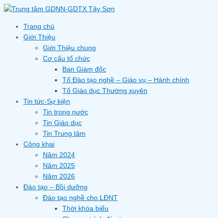
Skip
to
content
Trang chủ
Giới Thiệu
Giới Thiệu chung
Cơ cấu tổ chức
Ban Giám đốc
Tổ Đào tạo nghề – Giáo vụ – Hành chính
Tổ Giáo dục Thường xuyên
Tin tức-Sự kiện
Tin trong nước
Tin Giáo dục
Tin Trung tâm
Công khai
Năm 2024
Năm 2025
Năm 2026
Đào tạo – Bồi dưỡng
Đào tạo nghề cho LĐNT
Thời khóa biểu