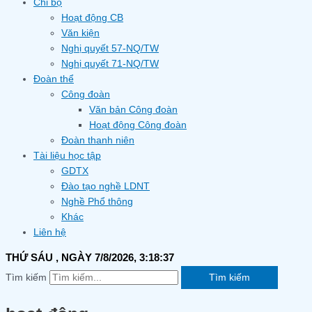
Chi bộ
Hoạt động CB
Văn kiện
Nghị quyết 57-NQ/TW
Nghị quyết 71-NQ/TW
Đoàn thể
Công đoàn
Văn bản Công đoàn
Hoạt động Công đoàn
Đoàn thanh niên
Tài liệu học tập
GDTX
Đào tạo nghề LDNT
Nghề Phổ thông
Khác
Liên hệ
THỨ SÁU
, NGÀY 7/8/2026,
3:18:38
Tìm kiếm
Tìm kiếm