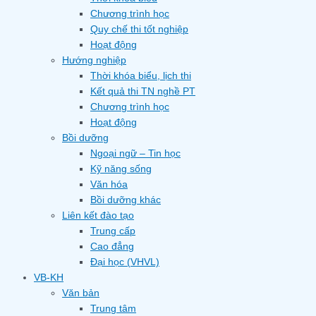
Chương trình học
Quy chế thi tốt nghiệp
Hoạt động
Hướng nghiệp
Thời khóa biểu, lịch thi
Kết quả thi TN nghề PT
Chương trình học
Hoạt động
Bồi dưỡng
Ngoại ngữ – Tin học
Kỹ năng sống
Văn hóa
Bồi dưỡng khác
Liên kết đào tạo
Trung cấp
Cao đẳng
Đại học (VHVL)
VB-KH
Văn bản
Trung tâm