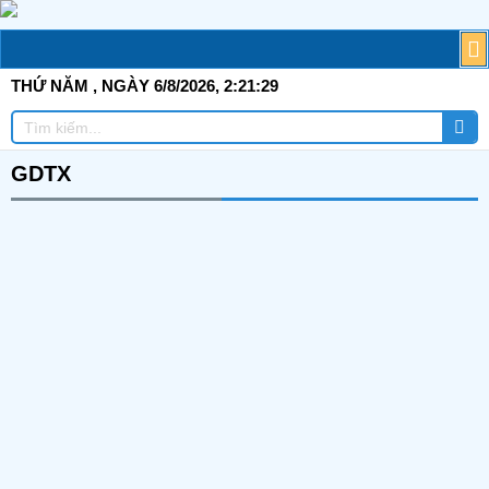
Skip
to
M
content
THỨ NĂM
, NGÀY 6/8/2026,
2:21:30
Tì
Tìm
ki
kiếm
GDTX