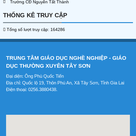
Trường CĐ Nguyễn Tất Thành
THỐNG KÊ TRUY CẬP
Tổng số lượt truy cập: 164286
TRUNG TÂM GIÁO DỤC NGHỀ NGHIỆP - GIÁO
DỤC THƯỜNG XUYÊN TÂY SƠN
Đại diện: Ông Phù Quốc Tiến
Địa chỉ: Quốc lộ 19, Thôn Phú An, Xã Tây Sơn, Tỉnh Gia Lai
Điện thoại: 0256.3880438.